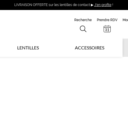
LIVRAISON OFFERTE sur les lentilles de contact ▶
J'en profite
!
Recherche
Prendre RDV
Mo
LENTILLES
ACCESSOIRES