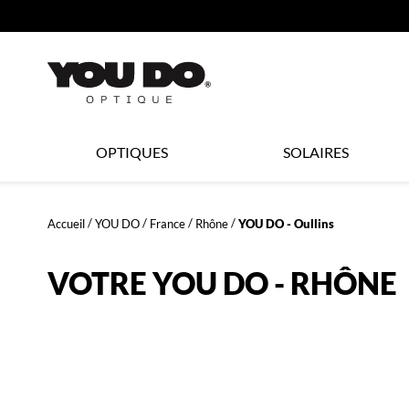
360°
ER AU
TENU
CIPAL
Opticien
OPTIQUES
SOLAIRES
LYNX
Accueil
YOU DO
France
Rhône
YOU DO - Oullins
OPTIQUE
VOTRE YOU DO - RHÔNE
et