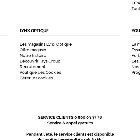
Lune
Tou
LYNX OPTIQUE
YOU
Les magasins Lynx Optique
La 
Offre magasin
Essa
Notre histoire
Forf
Découvrir Krys Group
Les 
Recrutement
Nos
Politique des Cookies
Pro
Gérer les cookies
SERVICE CLIENTS 0 800 03 33 38
Service & appel gratuits
Pendant l'été, le service clients est disponible
du lundi au vendredi de 10h à 18h.