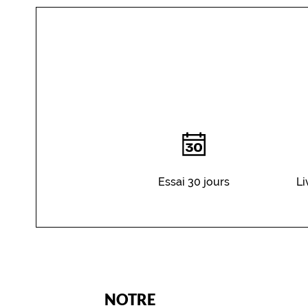
YOU
DO
Essai 30 jours
Li
(Ce
NOTRE
champ