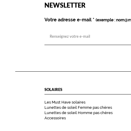
est
Name
NEWSLETTER
obligatoire)
Votre adresse e-mail
*
(exemple : nom@m
SOLAIRES
Les Must Have solaires
Lunettes de soleil Femme pas chères
Lunettes de soleil Homme pas chères
Accessoires