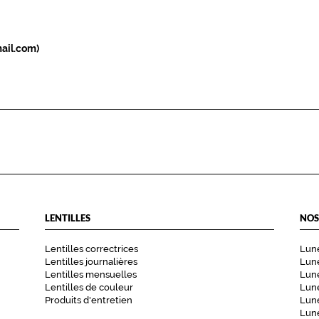
ail.com)
LENTILLES
NOS
Lentilles correctrices
Lune
Lentilles journalières
Lune
Lentilles mensuelles
Lune
Lentilles de couleur
Lun
Produits d'entretien
Lune
Lune