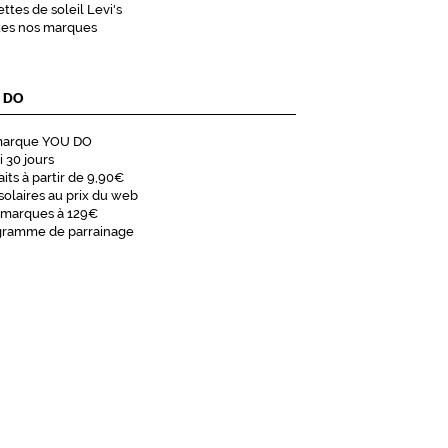
ttes de soleil Levi's
tes nos marques
 DO
marque YOU DO
i 30 jours
aits à partir de 9,90€
solaires au prix du web
 marques à 129€
gramme de parrainage