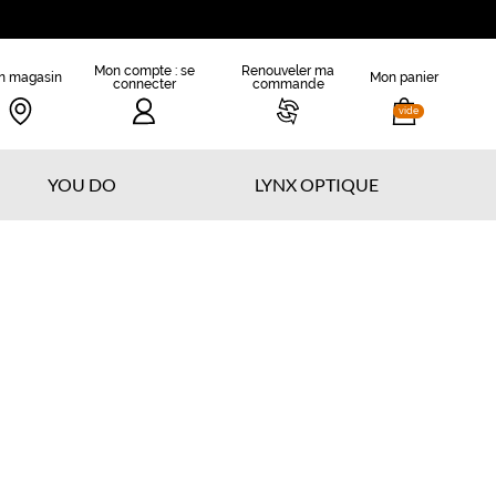
Mon compte : se
Renouveler ma
n magasin
Mon panier
connecter
commande
vide
YOU DO
LYNX OPTIQUE