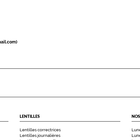
ail.com)
LENTILLES
NOS
Lentilles correctrices
Lune
Lentilles journalières
Lune