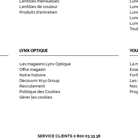
Lentilles mensuelles
Lune
Lentilles de couleur
Lun
Produits d'entretien
Lune
Lune
Lune
Tou
LYNX OPTIQUE
YOU
Les magasins Lynx Optique
La 
Offre magasin
Essa
Notre histoire
Forf
Découvrir Krys Group
Les 
Recrutement
Nos
Politique des Cookies
Pro
Gérer les cookies
SERVICE CLIENTS 0 800 03 33 38