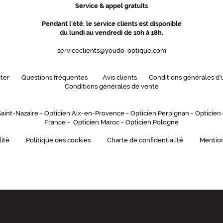
Service & appel gratuits
Pendant l'été, le service clients est disponible
du lundi au vendredi de 10h à 18h.
serviceclients@youdo-optique.com
ter
Questions fréquentes
Avis clients
Conditions générales d'u
Conditions générales de vente
Saint-Nazaire
-
Opticien Aix-en-Provence
-
Opticien Perpignan
-
Opticien
France
-
Opticien Maroc
-
Opticien Pologne
lité
Politique des cookies
Charte de confidentialité
Mention