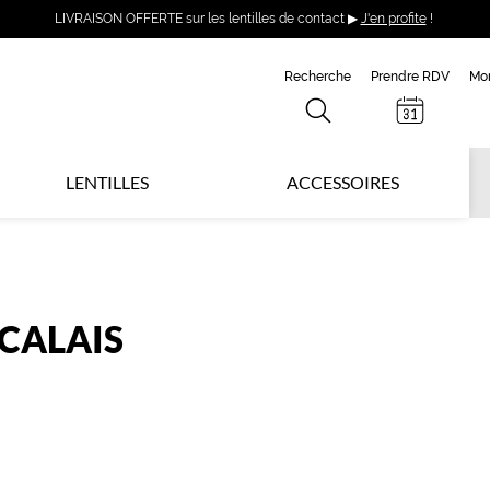
LIVRAISON OFFERTE sur les lentilles de contact ▶
J'en profite
!
Recherche
Prendre RDV
Mo
LENTILLES
ACCESSOIRES
-CALAIS