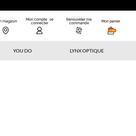
Mon compte : se
Renouveler ma
n magasin
Mon panier
connecter
commande
vide
YOU DO
LYNX OPTIQUE