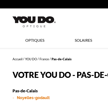
360°
ER AU
TENU
CIPAL
Opticien
OPTIQUES
SOLAIRES
LYNX
Accueil
YOU DO
France
Pas-de-Calais
OPTIQUE
VOTRE YOU DO - PAS-DE
Pas-de-Calais
et
Noyelles-godault