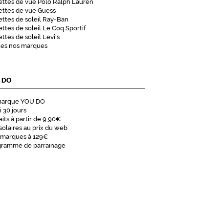
ttes de vue Polo Ralph Lauren
ettes de vue Guess
ttes de soleil Ray-Ban
ttes de soleil Le Coq Sportif
ttes de soleil Levi's
tes nos marques
 DO
marque YOU DO
i 30 jours
aits à partir de 9,90€
solaires au prix du web
 marques à 129€
gramme de parrainage