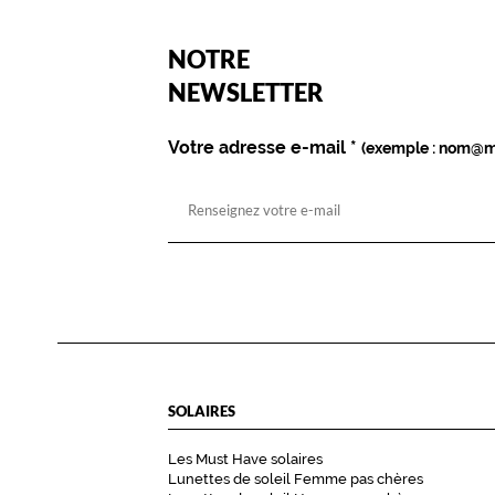
(Ce
NOTRE
champ
est
Name
NEWSLETTER
obligatoire)
Votre adresse e-mail
*
(exemple : nom@m
SOLAIRES
Les Must Have solaires
Lunettes de soleil Femme pas chères