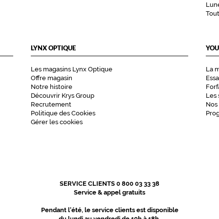
Lune
Tou
LYNX OPTIQUE
YOU
Les magasins Lynx Optique
La 
Offre magasin
Essa
Notre histoire
Forf
Découvrir Krys Group
Les 
Recrutement
Nos
Politique des Cookies
Pro
Gérer les cookies
SERVICE CLIENTS 0 800 03 33 38
Service & appel gratuits
Pendant l'été, le service clients est disponible
du lundi au vendredi de 10h à 18h.