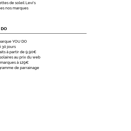
ttes de soleil Levi's
tes nos marques
 DO
marque YOU DO
i 30 jours
aits à partir de 9,90€
solaires au prix du web
 marques à 129€
gramme de parrainage