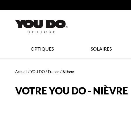
360°
ER AU
TENU
CIPAL
Opticien
OPTIQUES
SOLAIRES
LYNX
Accueil
YOU DO
France
Nièvre
OPTIQUE
VOTRE YOU DO - NIÈVRE
et