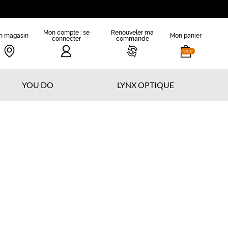
Mon compte : se
Renouveler ma
n magasin
Mon panier
connecter
commande
vide
YOU DO
LYNX OPTIQUE