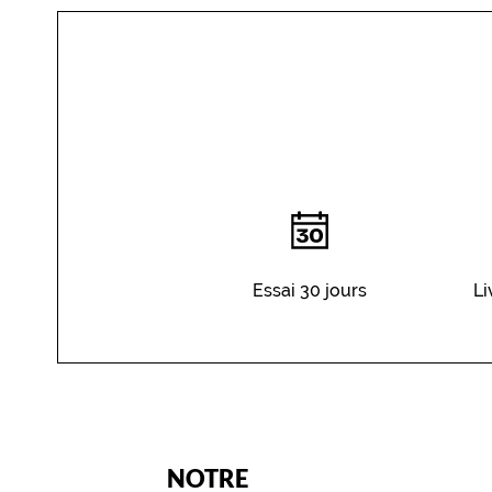
YOU
DO
Essai 30 jours
Li
(Ce
NOTRE
champ