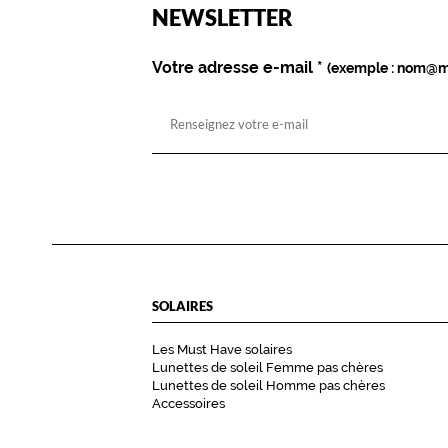
est
Name
NEWSLETTER
obligatoire)
Votre adresse e-mail
*
(exemple : nom@m
SOLAIRES
Les Must Have solaires
Lunettes de soleil Femme pas chères
Lunettes de soleil Homme pas chères
Accessoires