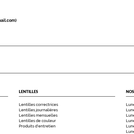
ail.com)
LENTILLES
NOS
Lentilles correctrices
Lune
Lentilles journalières
Lune
Lentilles mensuelles
Lune
Lentilles de couleur
Lun
Produits d'entretien
Lune
Lune