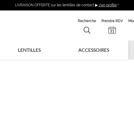
LIVRAISON OFFERTE sur les lentilles de contact ▶
J'en profite
!
Recherche
Prendre RDV
Mo
LENTILLES
ACCESSOIRES