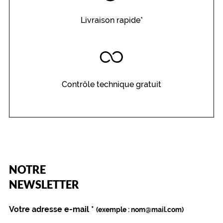
Livraison rapide*
Contrôle technique gratuit
(Ce
NOTRE
champ
est
Name
NEWSLETTER
obligatoire)
Votre adresse e-mail
*
(exemple : nom@mail.com)