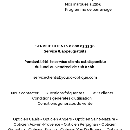
Nos marques à 129€
Programme de parrainage
SERVICE CLIENTS 0 800 03 33 38
Service & appel gratuits
Pendant l'été, le service clients est disponible
du lundi au vendredi de 10h à 18h.
serviceclients@youdo-optique.com
Nous contacter
Questions fréquentes
Avis clients
Conditions générales d'utilisation
Conditions générales de vente
Opticien Calais
-
Opticien Angers
-
Opticien Saint-Nazaire
-
Opticien Aix-en-Provence
-
Opticien Perpignan
-
Opticien
Grenoble
-
Opticien France
-
Opticien You Do France
-
Opticien