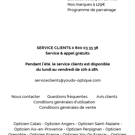
Nos marques à 129€
Programme de parrainage
SERVICE CLIENTS 0 800 03 33 38
Service & appel gratuits
Pendant l'été, le service clients est disponible
du lundi au vendredi de 10h à 18h.
serviceclients@youdo-optique.com
Nous contacter
Questions fréquentes
Avis clients
Conditions générales d'utilisation
Conditions générales de vente
Opticien Calais
-
Opticien Angers
-
Opticien Saint-Nazaire
-
Opticien Aix-en-Provence
-
Opticien Perpignan
-
Opticien
Grenoble
-
Opticien France
-
Opticien You Do France
-
Opticien