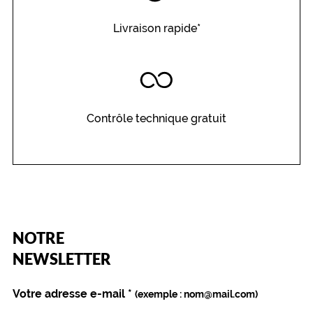
Livraison rapide*
Contrôle technique gratuit
(Ce
NOTRE
champ
est
Name
NEWSLETTER
obligatoire)
Votre adresse e-mail
*
(exemple : nom@mail.com)