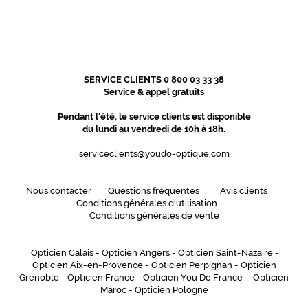
SERVICE CLIENTS 0 800 03 33 38
Service & appel gratuits
Pendant l'été, le service clients est disponible
du lundi au vendredi de 10h à 18h.
serviceclients@youdo-optique.com
Nous contacter
Questions fréquentes
Avis clients
Conditions générales d'utilisation
Conditions générales de vente
Opticien Calais
-
Opticien Angers
-
Opticien Saint-Nazaire
-
Opticien Aix-en-Provence
-
Opticien Perpignan
-
Opticien
Grenoble
-
Opticien France
-
Opticien You Do France
-
Opticien
Maroc
-
Opticien Pologne