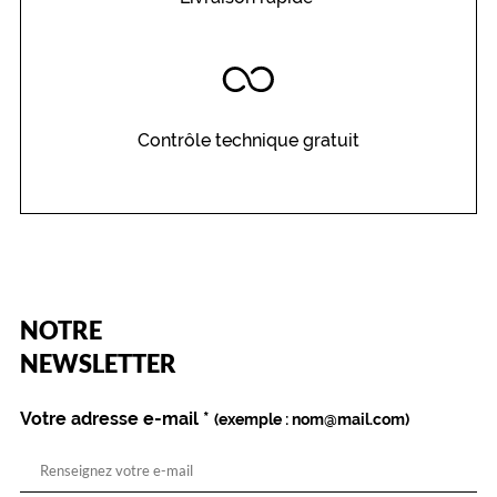
Contrôle technique gratuit
(Ce
NOTRE
champ
est
Name
NEWSLETTER
obligatoire)
Votre adresse e-mail
*
(exemple : nom@mail.com)