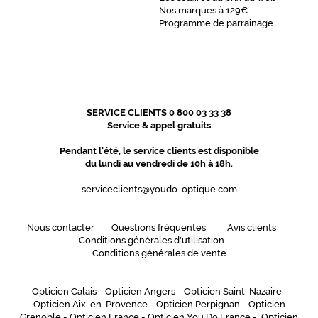
Nos marques à 129€
Programme de parrainage
SERVICE CLIENTS 0 800 03 33 38
Service & appel gratuits
Pendant l'été, le service clients est disponible
du lundi au vendredi de 10h à 18h.
serviceclients@youdo-optique.com
Nous contacter
Questions fréquentes
Avis clients
Conditions générales d'utilisation
Conditions générales de vente
Opticien Calais
-
Opticien Angers
-
Opticien Saint-Nazaire
-
Opticien Aix-en-Provence
-
Opticien Perpignan
-
Opticien
Grenoble
-
Opticien France
-
Opticien You Do France
-
Opticien