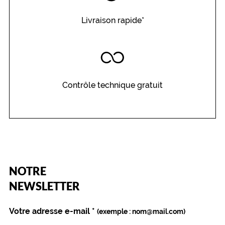
Livraison rapide*
Contrôle technique gratuit
(Ce
NOTRE
champ
est
Name
NEWSLETTER
obligatoire)
Votre adresse e-mail
*
(exemple : nom@mail.com)