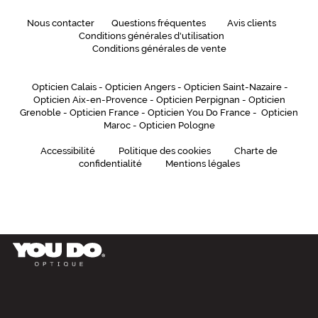
Nous contacter
Questions fréquentes
Avis clients
Conditions générales d'utilisation
Conditions générales de vente
Opticien Calais
-
Opticien Angers
-
Opticien Saint-Nazaire
-
Opticien Aix-en-Provence
-
Opticien Perpignan
-
Opticien
Grenoble
-
Opticien France
-
Opticien You Do France
-
Opticien
Maroc
-
Opticien Pologne
Accessibilité
Politique des cookies
Charte de
confidentialité
Mentions légales