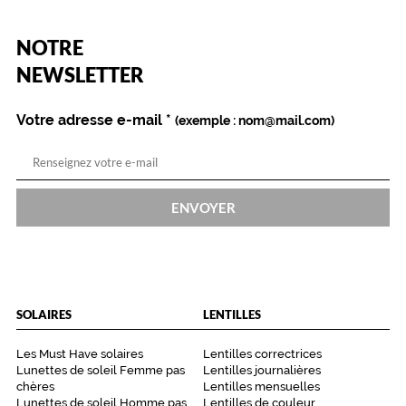
(Ce
NOTRE
champ
est
Name
NEWSLETTER
obligatoire)
Votre adresse e-mail
*
(exemple : nom@mail.com)
ENVOYER
SOLAIRES
LENTILLES
Les Must Have solaires
Lentilles correctrices
Lunettes de soleil Femme pas
Lentilles journalières
chères
Lentilles mensuelles
Lunettes de soleil Homme pas
Lentilles de couleur