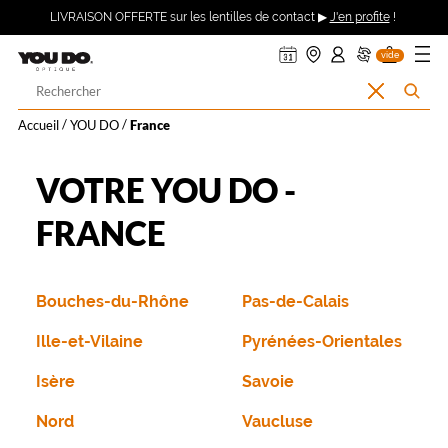
ER AU
360°
uveler
ndre
on
on
on
Ouvrir
Retour
LIVRAISON OFFERTE sur les lentilles de contact ▶
J'en profite
!
asin
pte :
nier
DV
ma
TENU
mande
se
le
CIPAL
ecter
menu
Opticien
vide
à
Votre
Effacer
Rechercher
LYNX
recherche
la
l’accueil
Accueil
YOU DO
France
recherche
OPTIQUE
VOTRE YOU DO -
et
FRANCE
YOU
DO
Bouches-du-Rhône
Pas-de-Calais
Ille-et-Vilaine
Pyrénées-Orientales
Isère
Savoie
Nord
Vaucluse