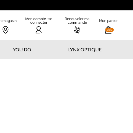
Mon compte : se
Renouveler ma
n magasin
Mon panier
connecter
commande
vide
YOU DO
LYNX OPTIQUE