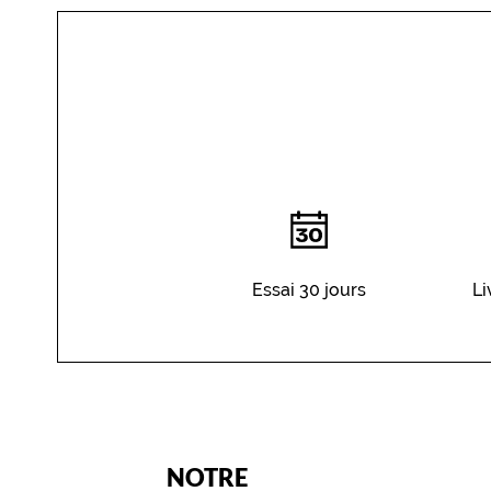
YOU
DO
Essai 30 jours
Li
(Ce
NOTRE
champ