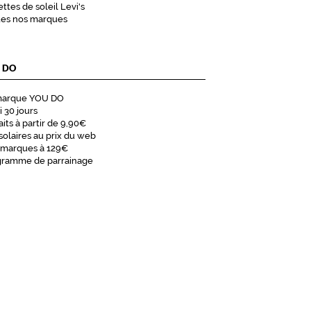
ttes de soleil Levi's
tes nos marques
 DO
marque YOU DO
i 30 jours
aits à partir de 9,90€
solaires au prix du web
 marques à 129€
gramme de parrainage