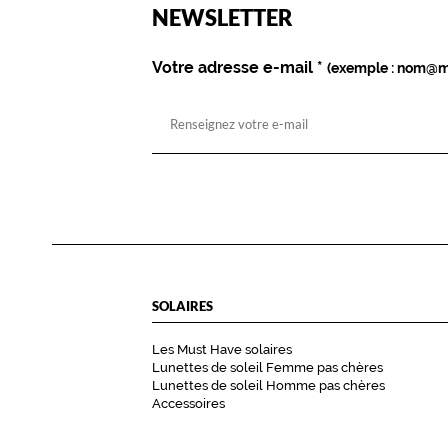
est
Name
NEWSLETTER
obligatoire)
Votre adresse e-mail
*
(exemple : nom@m
SOLAIRES
Les Must Have solaires
Lunettes de soleil Femme pas chères
Lunettes de soleil Homme pas chères
Accessoires