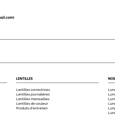
ail.com)
LENTILLES
NOS
Lentilles correctrices
Lune
Lentilles journalières
Lune
Lentilles mensuelles
Lune
Lentilles de couleur
Lun
Produits d'entretien
Lune
Lune