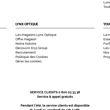
Lune
Tou
LYNX OPTIQUE
YOU
Les magasins Lynx Optique
La 
Offre magasin
Essa
Notre histoire
Forf
Découvrir Krys Group
Les 
Recrutement
Nos
Politique des Cookies
Pro
Gérer les cookies
SERVICE CLIENTS 0 800 03 33 38
Service & appel gratuits
Pendant l'été, le service clients est disponible
du lundi au vendredi de 10h à 18h.