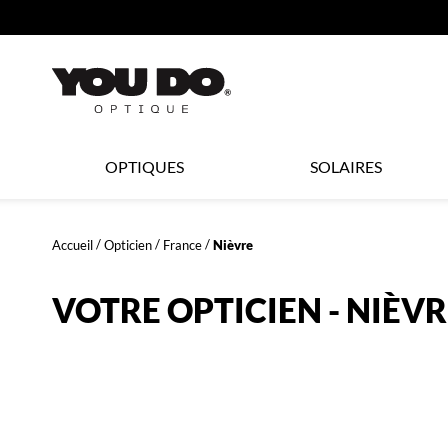
360°
ER AU
TENU
CIPAL
Opticien
OPTIQUES
SOLAIRES
LYNX
Accueil
Opticien
France
Nièvre
OPTIQUE
VOTRE OPTICIEN - NIÈVR
et