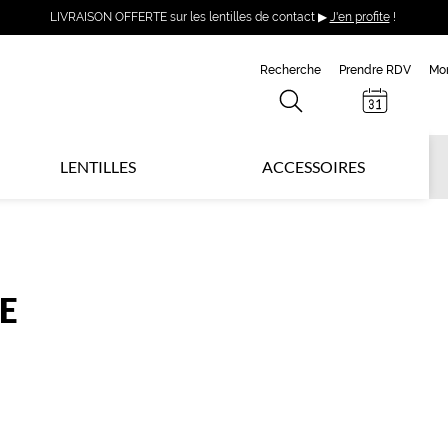
LIVRAISON OFFERTE sur les lentilles de contact ▶
J'en profite
!
Recherche
Prendre RDV
Mo
LENTILLES
ACCESSOIRES
E