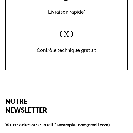
Livraison rapide*
Contrôle technique gratuit
(Ce
NOTRE
champ
est
Name
NEWSLETTER
obligatoire)
Votre adresse e-mail
*
(exemple : nom@mail.com)