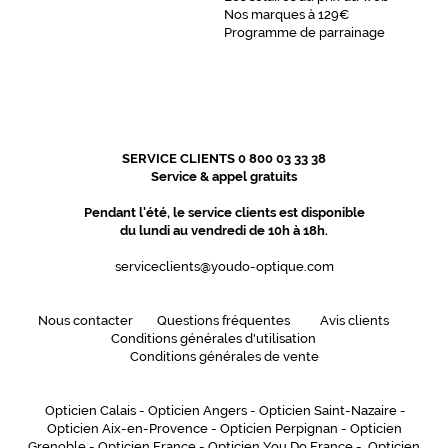
Nos marques à 129€
Programme de parrainage
SERVICE CLIENTS 0 800 03 33 38
Service & appel gratuits
Pendant l'été, le service clients est disponible
du lundi au vendredi de 10h à 18h.
serviceclients@youdo-optique.com
Nous contacter
Questions fréquentes
Avis clients
Conditions générales d'utilisation
Conditions générales de vente
Opticien Calais
-
Opticien Angers
-
Opticien Saint-Nazaire
-
Opticien Aix-en-Provence
-
Opticien Perpignan
-
Opticien
Grenoble
-
Opticien France
-
Opticien You Do France
-
Opticien