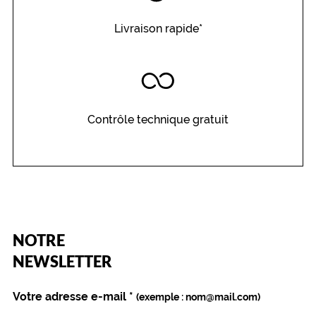
Livraison rapide*
Contrôle technique gratuit
(Ce
NOTRE
champ
est
Name
NEWSLETTER
obligatoire)
Votre adresse e-mail
*
(exemple : nom@mail.com)