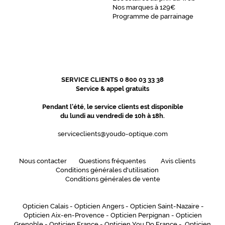
Nos marques à 129€
Programme de parrainage
SERVICE CLIENTS 0 800 03 33 38
Service & appel gratuits
Pendant l'été, le service clients est disponible
du lundi au vendredi de 10h à 18h.
serviceclients@youdo-optique.com
Nous contacter
Questions fréquentes
Avis clients
Conditions générales d'utilisation
Conditions générales de vente
Opticien Calais
-
Opticien Angers
-
Opticien Saint-Nazaire
-
Opticien Aix-en-Provence
-
Opticien Perpignan
-
Opticien
Grenoble
-
Opticien France
-
Opticien You Do France
-
Opticien