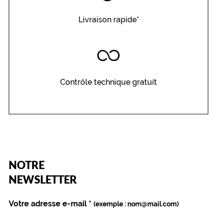
Livraison rapide*
Contrôle technique gratuit
(Ce
NOTRE
champ
est
Name
NEWSLETTER
obligatoire)
Votre adresse e-mail
*
(exemple : nom@mail.com)