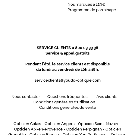
Nos marques à 129€
Programme de parrainage
SERVICE CLIENTS 0 800 03 33 38
Service & appel gratuits
Pendant l'été, le service clients est disponible
du lundi au vendredi de 10h à 18h.
serviceclients@youdo-optique.com
Nous contacter
Questions fréquentes
Avis clients
Conditions générales d'utilisation
Conditions générales de vente
Opticien Calais
-
Opticien Angers
-
Opticien Saint-Nazaire
-
Opticien Aix-en-Provence
-
Opticien Perpignan
-
Opticien
Grenoble
-
Opticien France
-
Opticien You Do France
-
Opticien