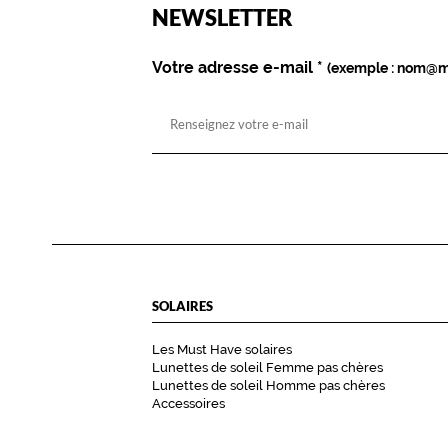
est
Name
NEWSLETTER
obligatoire)
Votre adresse e-mail
*
(exemple : nom@m
SOLAIRES
Les Must Have solaires
Lunettes de soleil Femme pas chères
Lunettes de soleil Homme pas chères
Accessoires