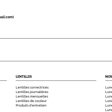
ail.com)
LENTILLES
NOS
Lentilles correctrices
Lune
Lentilles journalières
Lune
Lentilles mensuelles
Lune
Lentilles de couleur
Lun
Produits d'entretien
Lune
Lune