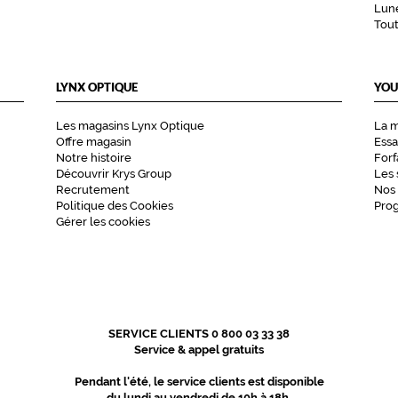
Lune
Tou
LYNX OPTIQUE
YOU
Les magasins Lynx Optique
La 
Offre magasin
Essa
Notre histoire
Forf
Découvrir Krys Group
Les 
Recrutement
Nos
Politique des Cookies
Pro
Gérer les cookies
SERVICE CLIENTS 0 800 03 33 38
Service & appel gratuits
Pendant l'été, le service clients est disponible
du lundi au vendredi de 10h à 18h.