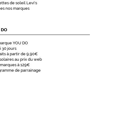
ttes de soleil Levi's
tes nos marques
 DO
marque YOU DO
i 30 jours
aits à partir de 9,90€
solaires au prix du web
 marques à 129€
gramme de parrainage