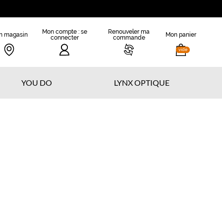
Mon compte : se
Renouveler ma
n magasin
Mon panier
connecter
commande
vide
YOU DO
LYNX OPTIQUE