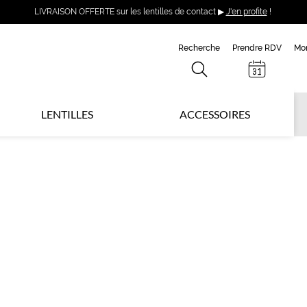
LIVRAISON OFFERTE sur les lentilles de contact ▶
J'en profite
!
Recherche
Prendre RDV
Mo
LENTILLES
ACCESSOIRES