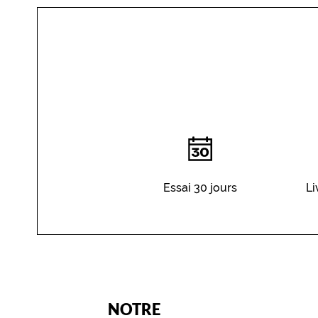
YOU
DO
Essai 30 jours
Li
(Ce
NOTRE
champ