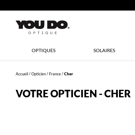
360°
ER AU
TENU
CIPAL
Opticien
OPTIQUES
SOLAIRES
LYNX
Accueil
Opticien
France
Cher
OPTIQUE
VOTRE OPTICIEN - CHER
et