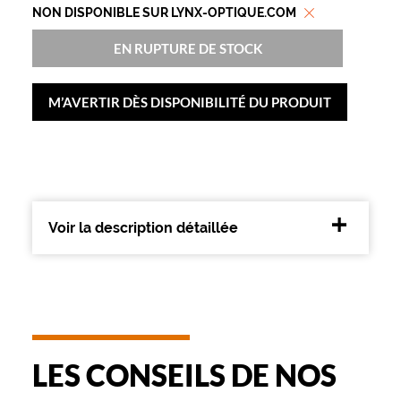
t
NON DISPONIBLE SUR LYNX-OPTIQUE.COM
e
s
EN RUPTURE DE STOCK
c
a
r
M’AVERTIR DÈS DISPONIBILITÉ DU PRODUIT
r
é
e
s
e
n
r
Voir la description détaillée
o
s
e
p
â
l
e
LES CONSEILS DE NOS
c
r