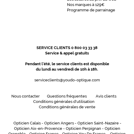
Nos marques à 129€
Carré
Programme de parrainage
Couleur
de
la
monture
800
SERVICE CLIENTS 0 800 03 33 38
Rose
Service & appel gratuits
Pale
Crista
Pendant l'été, le service clients est disponible
Couleur
du lundi au vendredi de 10h à 18h.
du
verre
serviceclients@youdo-optique.com
Brun
Nous contacter
Questions fréquentes
Avis clients
dégradé
Conditions générales d'utilisation
Indice
Conditions générales de vente
de
protection
Opticien Calais
-
Opticien Angers
-
Opticien Saint-Nazaire
-
3
Opticien Aix-en-Provence
-
Opticien Perpignan
-
Opticien
Polarisant
Grenoble
-
Opticien France
-
Opticien You Do France
-
Opticien