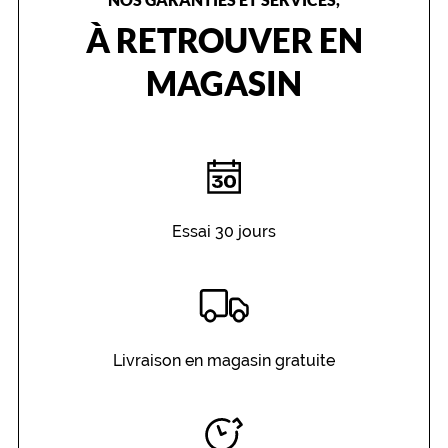
e
m
À RETROUVER EN
y
s
MAGASIN
t
é
r
i
e
u
s
e
Essai 30 jours
,
c
o
m
m
e
Livraison en magasin gratuite
s
i
v
o
s