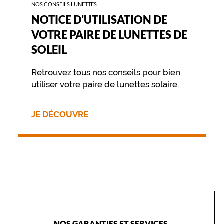
NOS CONSEILS LUNETTES
g
r
NOTICE D'UTILISATION DE
a
VOTRE PAIRE DE LUNETTES DE
d
é
SOLEIL
s
a
Retrouvez tous nos conseils pour bien
j
utiliser votre paire de lunettes solaire.
o
u
t
JE DÉCOUVRE
e
n
t
u
n
e
t
o
u
c
h
NOS GARANTIES ET SERVICES,