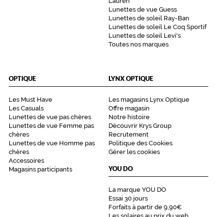
Lauren
la
Lunettes de vue Guess
monture
Lunettes de soleil Ray-Ban
Lunettes de soleil Le Coq Sportif
Lunettes de soleil Levi's
Toutes nos marques
5 mm
 mm
OPTIQUE
LYNX OPTIQUE
Les Must Have
Les magasins Lynx Optique
 mm
 mm
Les Casuals
Offre magasin
Lunettes de vue pas chères
Notre histoire
Détails
Lunettes de vue Femme pas
Découvrir Krys Group
techniques
chères
Recrutement
Lunettes de vue Homme pas
Politique des Cookies
Genre
chères
Gérer les cookies
Accessoires
YOU DO
Magasins participants
Femme
Forme
La marque YOU DO
de
Essai 30 jours
la
Forfaits à partir de 9,90€
monture
Les solaires au prix du web