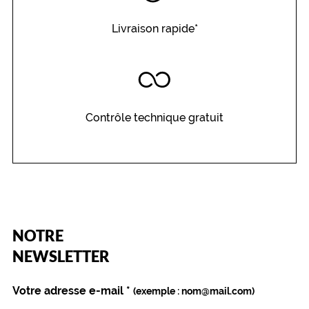
y
e
Livraison rapide*
u
x
é
t
a
i
Contrôle technique gratuit
e
n
t
e
n
p
l
e
(Ce
NOTRE
i
champ
n
est
Name
NEWSLETTER
e
obligatoire)
c
é
Votre adresse e-mail
*
(exemple : nom@mail.com)
l