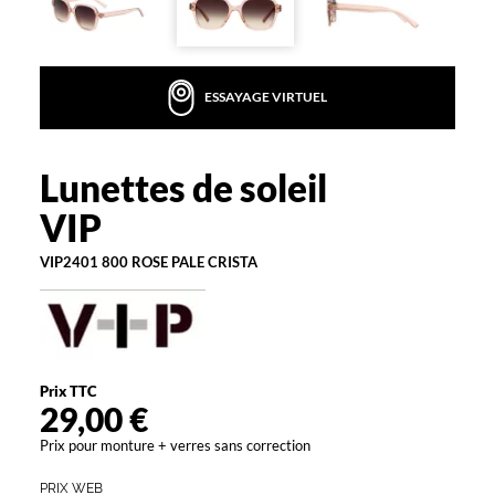
r
v
o
t
ESSAYAGE VIRTUEL
r
e
l
o
Lunettes de soleil
VIP
o
VIP
k
a
VIP2401 800 ROSE PALE CRISTA
v
e
c
n
o
s
Prix TTC
l
29,00 €
u
n
Prix pour monture + verres sans correction
e
t
PRIX WEB