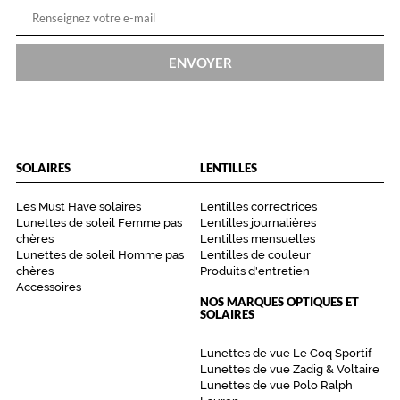
é
b
r
ENVOYER
a
t
i
o
n
d
SOLAIRES
LENTILLES
e
l
a
Les Must Have solaires
Lentilles correctrices
c
Lunettes de soleil Femme pas
Lentilles journalières
chères
Lentilles mensuelles
o
Lunettes de soleil Homme pas
Lentilles de couleur
u
chères
Produits d'entretien
l
Accessoires
e
NOS MARQUES OPTIQUES ET
u
SOLAIRES
r
.
Lunettes de vue Le Coq Sportif
Lunettes de vue Zadig & Voltaire
Dimensions
Lunettes de vue Polo Ralph
de