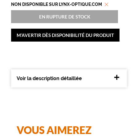
s
NON DISPONIBLE SUR LYNX-OPTIQUE.COM
a
n
EN RUPTURE DE STOCK
n
é
e
M’AVERTIR DÈS DISPONIBILITÉ DU PRODUIT
s
?
L
e
p
a
n
Voir la description détaillée
t
o
s
p
a
r
f
a
VOUS AIMEREZ
i