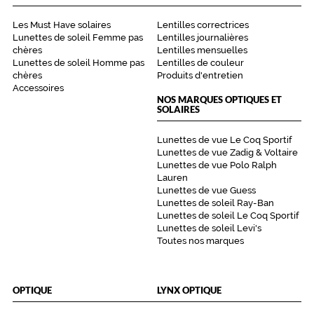
de
montage
Les Must Have solaires
Lentilles correctrices
Lunettes de soleil Femme pas
Lentilles journalières
Cerclé
chères
Lentilles mensuelles
Matière
Lunettes de soleil Homme pas
Lentilles de couleur
chères
Produits d'entretien
Plastique
Accessoires
NOS MARQUES OPTIQUES ET
Fournisseur
SOLAIRES
Codir
Lunettes de vue Le Coq Sportif
Marque
Lunettes de vue Zadig & Voltaire
VIP
Lunettes de vue Polo Ralph
Lauren
Lunettes de vue Guess
Lunettes de soleil Ray-Ban
Lunettes de soleil Le Coq Sportif
Lunettes de soleil Levi's
Toutes nos marques
OPTIQUE
LYNX OPTIQUE