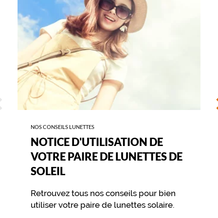
i
DE
r
LUNETTES
s
DE
.
SOLEIL
U
n
e
p
a
i
ÉCÉDENT
S
r
e
m
NOS CONSEILS LUNETTES
i
x
NOTICE D'UTILISATION DE
t
VOTRE PAIRE DE LUNETTES DE
e
q
SOLEIL
u
i
Retrouvez tous nos conseils pour bien
p
utiliser votre paire de lunettes solaire.
l
a