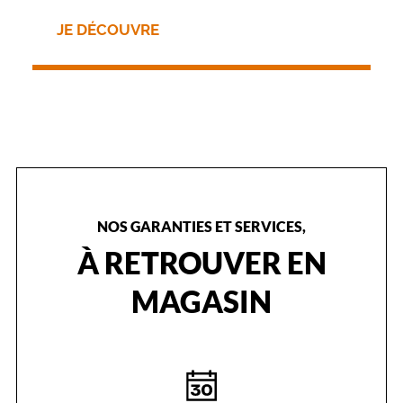
i
JE DÉCOUVRE
r
a
à
u
n
g
r
a
n
d
n
NOS GARANTIES ET SERVICES,
o
m
À RETROUVER EN
b
r
MAGASIN
e
!
Dimensions
de
la