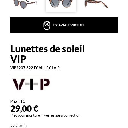
r
e
u
n
ESSAYAGE VIRTUEL
i
v
e
r
Lunettes de soleil
VIP
s
VIP
e
l
VIP2207 322 ECAILLE CLAIR
l
e
à
g
a
r
Prix TTC
d
29,00 €
e
r
Prix pour monture + verres sans correction
d
e
PRIX WEB