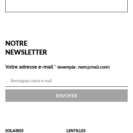
Couleur
de
la
monture
322
Ecaille
(Ce
NOTRE
champ
Clair
est
Name
NEWSLETTER
Couleur
obligatoire)
du
verre
Votre adresse e-mail
*
(exemple : nom@mail.com)
Gris
Indice
de
protection
ENVOYER
3
Polarisant
Non
Type
SOLAIRES
LENTILLES