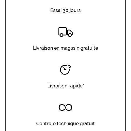
monture
Essai 30 jours
0 mm
 mm
Livraison en magasin gratuite
 mm
 mm
Détails
techniques
Genre
Livraison rapide*
Mixte
Forme
de
la
monture
Contrôle technique gratuit
Pantos