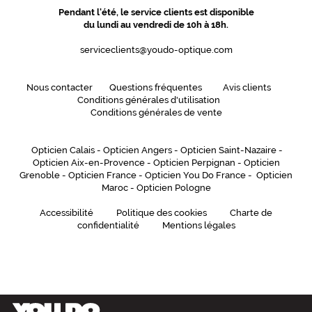
Pendant l'été, le service clients est disponible
du lundi au vendredi de 10h à 18h.
serviceclients@youdo-optique.com
Nous contacter
Questions fréquentes
Avis clients
Conditions générales d'utilisation
Conditions générales de vente
Opticien Calais
-
Opticien Angers
-
Opticien Saint-Nazaire
-
Opticien Aix-en-Provence
-
Opticien Perpignan
-
Opticien
Grenoble
-
Opticien France
-
Opticien You Do France
-
Opticien
Maroc
-
Opticien Pologne
Accessibilité
Politique des cookies
Charte de
confidentialité
Mentions légales