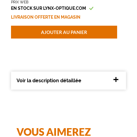
PRIX WEB
3
EN STOCK SUR LYNX-OPTIQUE.COM
Polarisant
LIVRAISON OFFERTE EN MAGASIN
Non
AJOUTER AU PANIER
Type
de
verres
compatibles
Progressifs
Unifocaux
Type
Voir la description détaillée
de
montage
Cerclé
Matière
Métal
Fournisseur
VOUS AIMEREZ
Luxottica