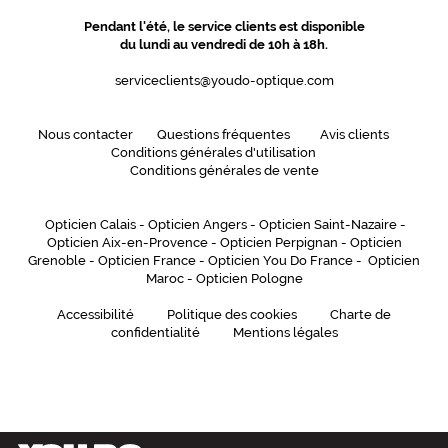
Pendant l'été, le service clients est disponible
du lundi au vendredi de 10h à 18h.
serviceclients@youdo-optique.com
Nous contacter
Questions fréquentes
Avis clients
Conditions générales d'utilisation
Conditions générales de vente
Opticien Calais
-
Opticien Angers
-
Opticien Saint-Nazaire
-
Opticien Aix-en-Provence
-
Opticien Perpignan
-
Opticien
Grenoble
-
Opticien France
-
Opticien You Do France
-
Opticien
Maroc
-
Opticien Pologne
Accessibilité
Politique des cookies
Charte de
confidentialité
Mentions légales