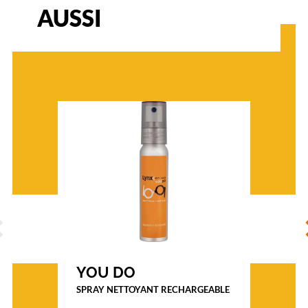
AUSSI
Marque
Ray-
Ban
ÉCÉDENT
S
YOU DO
SPRAY NETTOYANT RECHARGEABLE