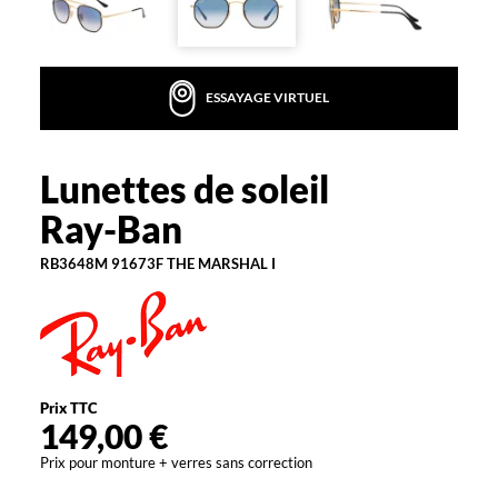
la
monture
Carré
ESSAYAGE VIRTUEL
Couleur
de
la
monture
Lunettes de soleil
Ray-
Ban
91673F
Ray-Ban
The
Marshal
RB3648M 91673F THE MARSHAL I
I
Couleur
du
verre
Bleu
Prix TTC
dégradé
149,00 €
Indice
de
Prix pour monture + verres sans correction
protection