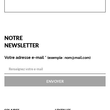
(Ce
NOTRE
champ
est
Name
NEWSLETTER
obligatoire)
Votre adresse e-mail
*
(exemple : nom@mail.com)
ENVOYER