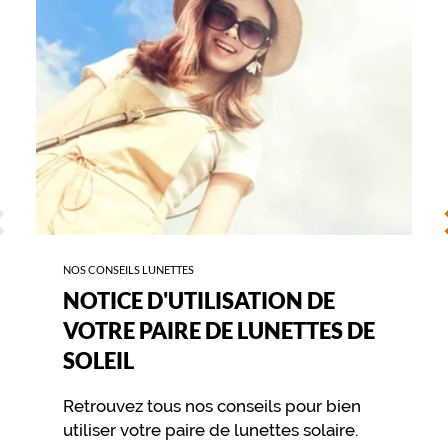
PAIRE
DE
LUNETTES
DE
SOLEIL
ÉCÉDENT
S
NOS CONSEILS LUNETTES
NOTICE D'UTILISATION DE
VOTRE PAIRE DE LUNETTES DE
SOLEIL
Retrouvez tous nos conseils pour bien
utiliser votre paire de lunettes solaire.