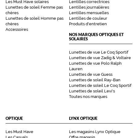
Les Must Have solaires
Lentilles correctrices
l
Lunettes de soleil Femme pas
Lentilles journalières
a
chères
Lentilles mensuelles
r
Lunettes de soleil Homme pas
Lentilles de couleur
é
chères
Produits d'entretien
v
Accessoires
NOS MARQUES OPTIQUES ET
e
SOLAIRES
r
b
Lunettes de vue Le Coq Sportif
é
Lunettes de vue Zadig & Voltaire
r
Lunettes de vue Polo Ralph
a
Lauren
t
Lunettes de vue Guess
i
Lunettes de soleil Ray-Ban
o
Lunettes de soleil Le Coq Sportif
n
Lunettes de soleil Levi's
(
Toutes nos marques
r
o
u
OPTIQUE
LYNX OPTIQUE
t
e
Les Must Have
Les magasins Lynx Optique
,
Les Casuals
Offre magasin