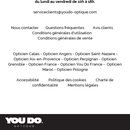
du lundi au vendredi de 10h à 18h.
e
f
serviceclients@youdo-optique.com
o
i
Nous contacter
Questions fréquentes
Avis clients
s
Conditions générales d'utilisation
l
Conditions générales de vente
e
p
o
Opticien Calais
-
Opticien Angers
-
Opticien Saint-Nazaire
-
l
Opticien Aix-en-Provence
-
Opticien Perpignan
-
Opticien
a
Grenoble
-
Opticien France
-
Opticien You Do France
-
Opticien
r
Maroc
-
Opticien Pologne
i
Accessibilité
Politique des cookies
Charte de
s
confidentialité
Mentions légales
a
n
t
e
s
s
a
y