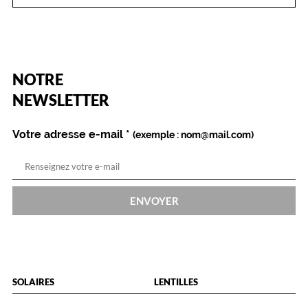
e
t
l
e
s
é
(Ce
NOTRE
b
champ
est
Name
NEWSLETTER
l
obligatoire)
o
u
Votre adresse e-mail
*
(exemple : nom@mail.com)
i
s
s
e
m
ENVOYER
e
n
t
s
d
u
SOLAIRES
LENTILLES
s
à