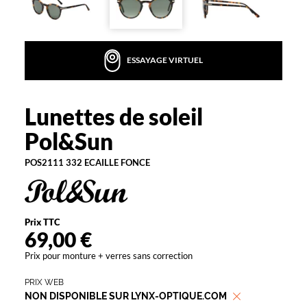
t
t
e
s
ESSAYAGE VIRTUEL
d
e
f
o
Lunettes de soleil
Pol&Sun
r
Pol&Sun
m
e
POS2111 332 ECAILLE FONCE
p
a
n
t
o
Prix TTC
s
69,00 €
s
Prix pour monture + verres sans correction
i
m
PRIX WEB
p
NON DISPONIBLE SUR LYNX-OPTIQUE.COM
l