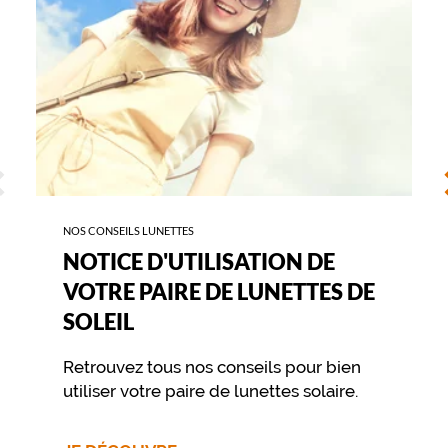
LUNETTES
é
DE
l
SOLEIL
i
o
r
e
n
t
l
ÉCÉDENT
S
a
p
e
NOS CONSEILS LUNETTES
r
NOTICE D'UTILISATION DE
c
e
VOTRE PAIRE DE LUNETTES DE
p
SOLEIL
t
i
Retrouvez tous nos conseils pour bien
o
n
utiliser votre paire de lunettes solaire.
d
e
s