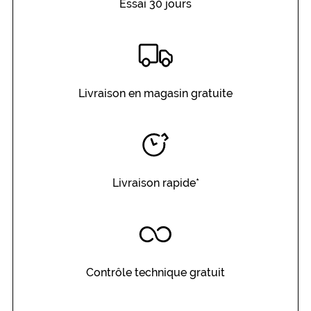
Essai 30 jours
s
e
n
é
l
i
m
Livraison en magasin gratuite
i
n
a
n
t
l
Livraison rapide*
e
s
r
e
f
l
e
Contrôle technique gratuit
t
s