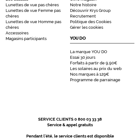
e
Lunettes de vue pas chères
Notre histoire
a
Lunettes de vue Femme pas
Découvrir Krys Group
u
chères
Recrutement
,
Lunettes de vue Homme pas
Politique des Cookies
s
chères
Gérer les cookies
a
Accessoires
YOU DO
Magasins participants
b
l
e
La marque YOU DO
Essai 30 jours
,
Forfaits à partir de 9,90€
n
Les solaires au prix du web
e
Nos marques à 129€
i
Programme de parrainage
g
e
.
.
.
.
SERVICE CLIENTS 0 800 03 33 38
)
Service & appel gratuits
.
U
Pendant l'été, le service clients est disponible
n