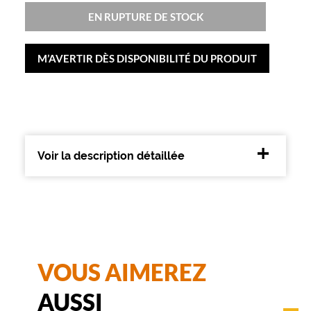
e
EN RUPTURE DE STOCK
s
e
t
M’AVERTIR DÈS DISPONIBILITÉ DU PRODUIT
é
l
é
g
a
n
t
Voir la description détaillée
e
s
.
C
o
n
v
i
VOUS AIMEREZ
e
n
AUSSI
t