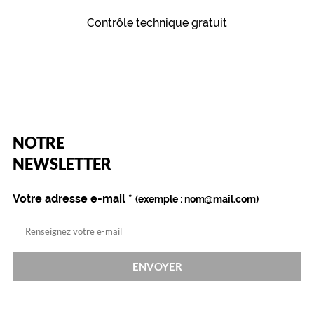
Contrôle technique gratuit
(Ce
NOTRE
champ
est
Name
NEWSLETTER
obligatoire)
Votre adresse e-mail
*
(exemple : nom@mail.com)
ENVOYER