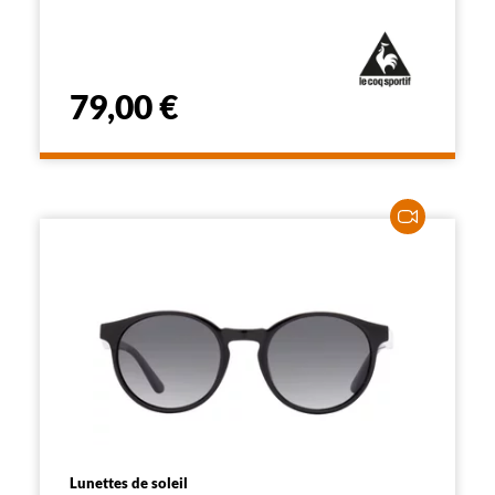
l
a
p
a
g
e
79,00 €
Lunettes de soleil