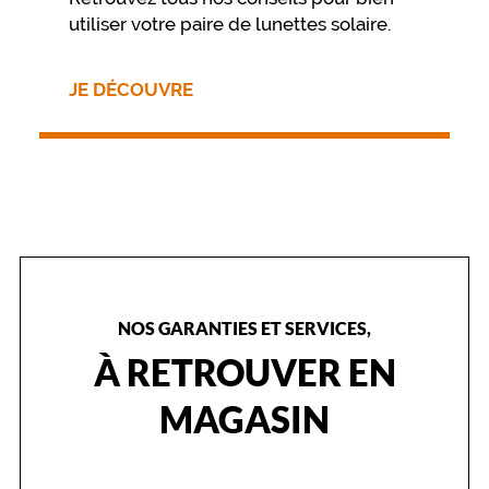
v
utiliser votre paire de lunettes solaire.
o
s
a
JE DÉCOUVRE
c
t
i
v
i
t
é
s
s
p
o
NOS GARANTIES ET SERVICES,
r
À RETROUVER EN
t
i
MAGASIN
v
e
s
.