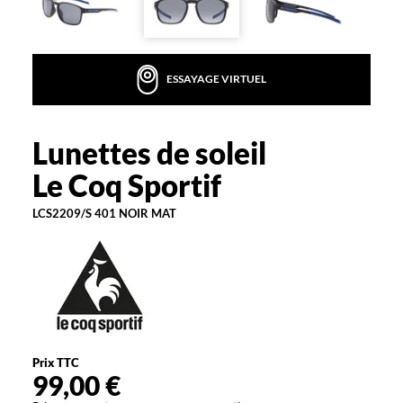
v
o
t
r
ESSAYAGE VIRTUEL
e
c
o
l
Lunettes de soleil
Le
l
Coq
Le Coq Sportif
e
Sportif
c
LCS2209/S 401 NOIR MAT
t
i
o
n
d
e
l
u
n
Prix TTC
e
99,00 €
t