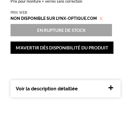
Prix pour monture + verres sans correction
t
e
PRIX WEB
s
NON DISPONIBLE SUR LYNX-OPTIQUE.COM
s
o
EN RUPTURE DE STOCK
l
a
i
M’AVERTIR DÈS DISPONIBILITÉ DU PRODUIT
r
e
s
.
U
n
m
Voir la description détaillée
o
d
è
l
e
i
n