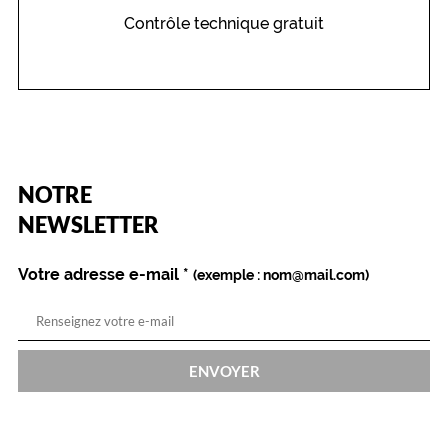
t
t
Contrôle technique gratuit
e
m
o
n
t
u
r
e
(Ce
NOTRE
champ
:
est
Name
NEWSLETTER
l
obligatoire)
e
b
Votre adresse e-mail
*
(exemple : nom@mail.com)
l
e
u
à
l
ENVOYER
'
i
n
t