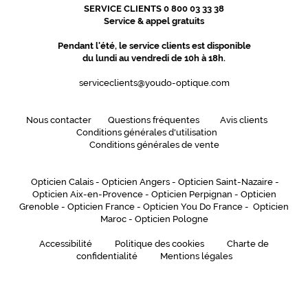
Couleur
SERVICE CLIENTS 0 800 03 33 38
de
Service & appel gratuits
la
Pendant l'été, le service clients est disponible
monture
du lundi au vendredi de 10h à 18h.
401
serviceclients@youdo-optique.com
Noir
Mat
Couleur
Nous contacter
Questions fréquentes
Avis clients
du
Conditions générales d'utilisation
verre
Conditions générales de vente
Gris
Opticien Calais
-
Opticien Angers
-
Opticien Saint-Nazaire
-
Indice
Opticien Aix-en-Provence
-
Opticien Perpignan
-
Opticien
de
Grenoble
-
Opticien France
-
Opticien You Do France
-
Opticien
protection
Maroc
-
Opticien Pologne
3
Accessibilité
Politique des cookies
Charte de
Polarisant
confidentialité
Mentions légales
Oui
Type