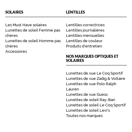
é
r
SOLAIRES
LENTILLES
i
e
Les Must Have solaires
Lentilles correctrices
u
Lunettes de soleil Femme pas
Lentilles journalières
r
chères
Lentilles mensuelles
d
Lunettes de soleil Homme pas
Lentilles de couleur
e
chères
Produits d'entretien
s
Accessoires
NOS MARQUES OPTIQUES ET
b
SOLAIRES
r
a
Lunettes de vue Le Coq Sportif
n
Lunettes de vue Zadig & Voltaire
c
Lunettes de vue Polo Ralph
h
Lauren
e
Lunettes de vue Guess
s
Lunettes de soleil Ray-Ban
.
Lunettes de soleil Le Coq Sportif
Lunettes de soleil Levi's
Dimensions
Toutes nos marques
de
la
monture