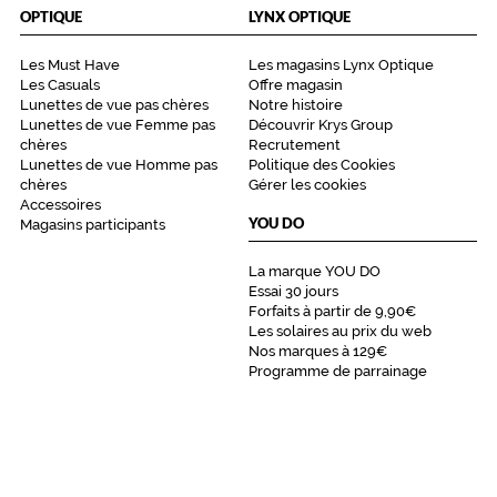
OPTIQUE
LYNX OPTIQUE
Les Must Have
Les magasins Lynx Optique
Les Casuals
Offre magasin
3 mm
 mm
Lunettes de vue pas chères
Notre histoire
Lunettes de vue Femme pas
Découvrir Krys Group
chères
Recrutement
Lunettes de vue Homme pas
Politique des Cookies
chères
Gérer les cookies
 mm
 mm
Accessoires
YOU DO
Magasins participants
Détails
techniques
La marque YOU DO
Essai 30 jours
Genre
Forfaits à partir de 9,90€
Les solaires au prix du web
Nos marques à 129€
Homme
Programme de parrainage
Forme
de
la
monture
Carré