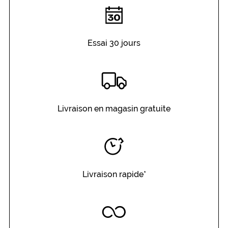
L
a
t
o
Essai 30 jours
u
c
h
e
s
p
é
Livraison en magasin gratuite
c
i
a
l
e
d
Livraison rapide*
a
n
s
c
e