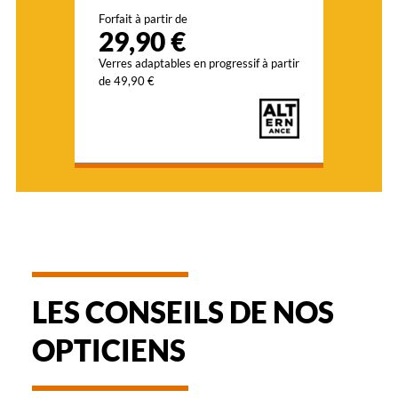
Forfait à partir de
G15
29,90 €
Indice
de
Verres adaptables en progressif à partir
protection
de 49,90 €
3
Polarisant
Non
Type
de
verres
compatibles
Progressifs
Unifocaux
LES CONSEILS DE NOS
Type
de
OPTICIENS
montage
Cerclé
Matière