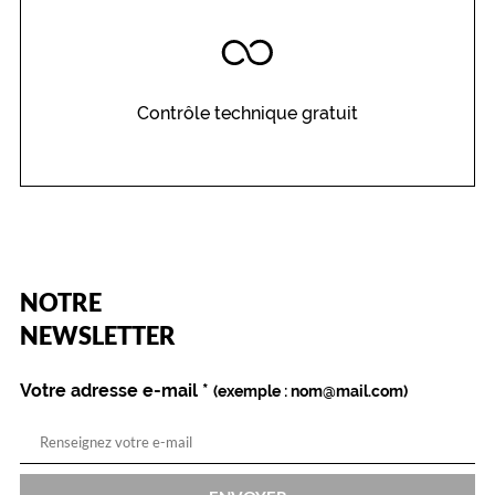
Contrôle technique gratuit
(Ce
NOTRE
champ
est
Name
NEWSLETTER
obligatoire)
Votre adresse e-mail
*
(exemple : nom@mail.com)