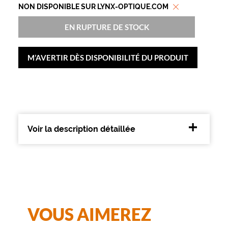
f
NON DISPONIBLE SUR LYNX-OPTIQUE.COM
i
a
EN RUPTURE DE STOCK
n
t
e
M’AVERTIR DÈS DISPONIBILITÉ DU PRODUIT
.
Dimensions
de
la
monture
Voir la description détaillée
8 mm
5 mm
 mm
 mm
VOUS AIMEREZ
Détails