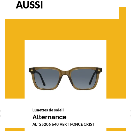
AUSSI
techniques
Genre
Homme
Forme
de
la
monture
Ronde
Couleur
de
la
monture
401
Noir
ÉCÉDENT
S
Mat
Lunettes de soleil
Couleur
Alternance
du
ALT25206 640 VERT FONCE CRIST
verre