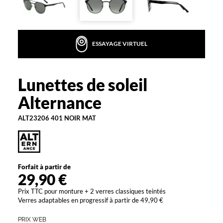
i
r
e
c
ESSAYAGE VIRTUEL
o
n
f
è
Lunettes de soleil
Alternance
r
Alternance
e
u
ALT23206 401 NOIR MAT
n
e
a
l
l
Forfait à partir de
u
29,90 €
r
e
Prix TTC pour monture + 2 verres classiques teintés
c
Verres adaptables en progressif à partir de 49,90 €
o
n
PRIX WEB