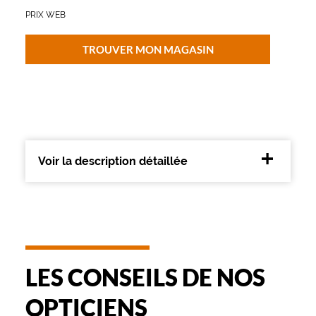
PRIX WEB
Plastique
Fournisseur
TROUVER MON MAGASIN
Codir
Marque
The
Bicycle
Voir la description détaillée
LES CONSEILS DE NOS
OPTICIENS