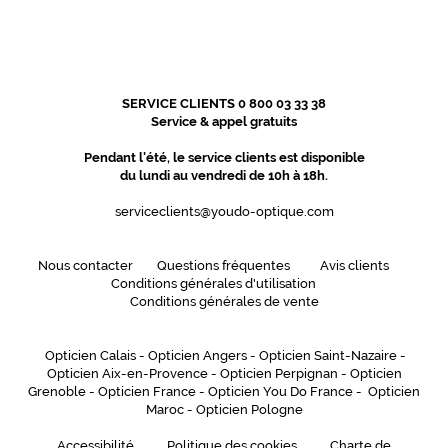
SERVICE CLIENTS 0 800 03 33 38
Service & appel gratuits
Pendant l'été, le service clients est disponible
du lundi au vendredi de 10h à 18h.
serviceclients@youdo-optique.com
Nous contacter
Questions fréquentes
Avis clients
Conditions générales d'utilisation
Conditions générales de vente
Opticien Calais
-
Opticien Angers
-
Opticien Saint-Nazaire
-
Opticien Aix-en-Provence
-
Opticien Perpignan
-
Opticien
Grenoble
-
Opticien France
-
Opticien You Do France
-
Opticien
Maroc
-
Opticien Pologne
Accessibilité
Politique des cookies
Charte de