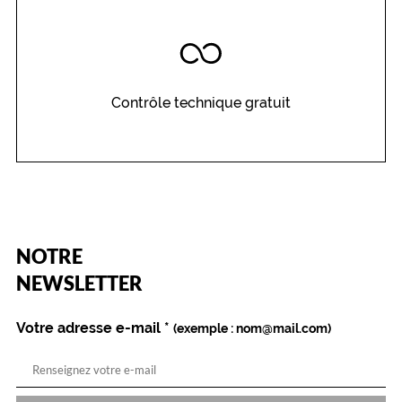
Contrôle technique gratuit
(Ce
NOTRE
champ
est
Name
NEWSLETTER
obligatoire)
Votre adresse e-mail
*
(exemple : nom@mail.com)