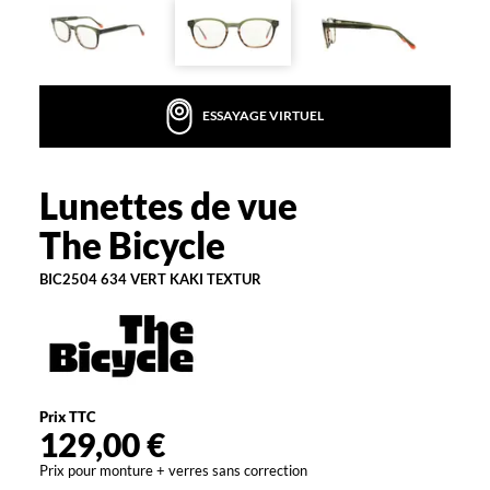
la
monture
Rectangle
Couleur
ESSAYAGE VIRTUEL
de
la
monture
Lunettes de vue
The
634
Bicycle
The Bicycle
Vert
Kaki
Textur
BIC2504 634 VERT KAKI TEXTUR
Polarisant
Non
Type
de
montage
Prix TTC
129,00 €
Cerclé
Prix pour monture + verres sans correction
Matière