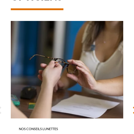
-
REMBOURSEMENT
DES
LUNETTES
ÉCÉDENT
S
NOS CONSEILS LUNETTES