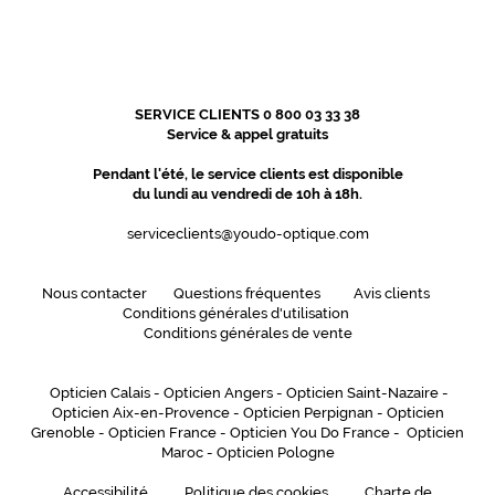
SERVICE CLIENTS 0 800 03 33 38
Service & appel gratuits
Pendant l'été, le service clients est disponible
du lundi au vendredi de 10h à 18h.
serviceclients@youdo-optique.com
Nous contacter
Questions fréquentes
Avis clients
Conditions générales d'utilisation
Conditions générales de vente
Opticien Calais
-
Opticien Angers
-
Opticien Saint-Nazaire
-
Opticien Aix-en-Provence
-
Opticien Perpignan
-
Opticien
Grenoble
-
Opticien France
-
Opticien You Do France
-
Opticien
Maroc
-
Opticien Pologne
Accessibilité
Politique des cookies
Charte de