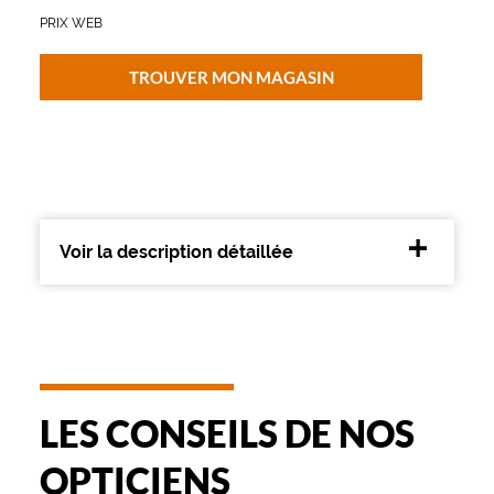
PRIX WEB
Plastique
Fournisseur
TROUVER MON MAGASIN
Codir
Marque
The
Bicycle
Voir la description détaillée
LES CONSEILS DE NOS
OPTICIENS