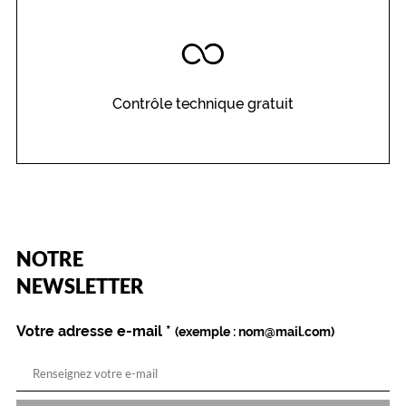
Contrôle technique gratuit
(Ce
NOTRE
champ
est
Name
NEWSLETTER
obligatoire)
Votre adresse e-mail
*
(exemple : nom@mail.com)