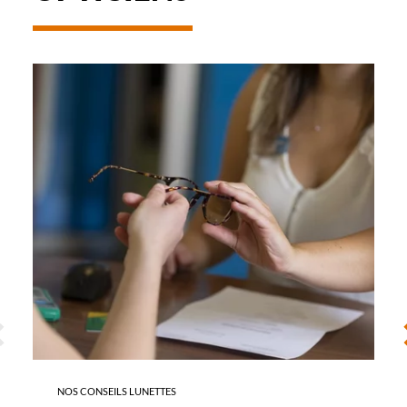
-
REMBOURSEMENT
DES
LUNETTES
ÉCÉDENT
S
NOS CONSEILS LUNETTES