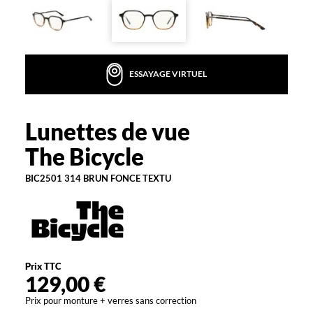
la
monture
Carré
Couleur
ESSAYAGE VIRTUEL
de
la
monture
Lunettes de vue
The
314
Bicycle
The Bicycle
Brun
Fonce
Textu
BIC2501 314 BRUN FONCE TEXTU
Polarisant
Non
Type
de
montage
Prix TTC
129,00 €
Cerclé
Prix pour monture + verres sans correction
Matière