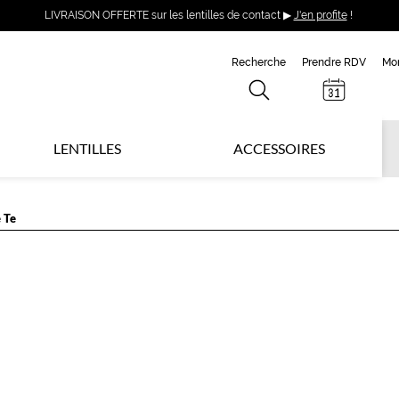
LIVRAISON OFFERTE sur les lentilles de contact ▶
J'en profite
!
Recherche
Prendre RDV
Mo
LENTILLES
ACCESSOIRES
 Te
T
B