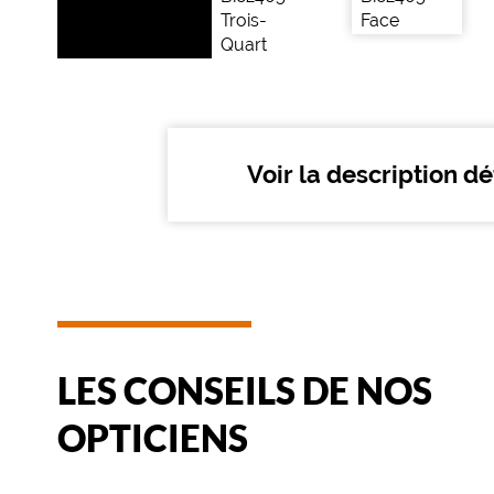
de
montage
Cerclé
Matière
Plastique
Voir la description dé
Fournisseur
Codir
Marque
The
Bicycle
LES CONSEILS DE NOS
OPTICIENS