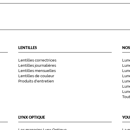
LENTILLES
NOS
Lentilles correctrices
Lune
Lentilles journalières
Lune
Lentilles mensuelles
Lune
Lentilles de couleur
Lun
Produits d'entretien
Lune
Lune
Lune
Tou
LYNX OPTIQUE
YOU
Les magasins Lynx Optique
La 