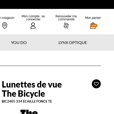
Mon compte : se
Renouveler ma
n magasin
Mon panier
connecter
commande
vide
YOU DO
LYNX OPTIQUE
Lunettes de vue
Ajouter
he
à
icycle
The Bicycle
ma
liste
BIC2405 334 ECAILLE FONCE TE
d’envies