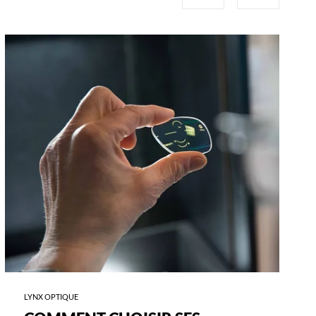
-
COMMENT
CHOISIR
SES
VERRES
?
LYNX OPTIQUE