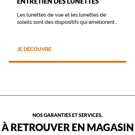
ENTRETIEN DES LUNETTES
Les lunettes de vue et les lunettes de
soleils sont des dispositifs qui améliorent
votre vue et vous procurent un confort
visuel. Pour préserver ce confort dans le
temps, il est essentiel de prendre soin de
JE DÉCOUVRE
ses lunettes au travers de quelques
gestes simples, et d’un nettoyage
approprié.
NOS GARANTIES ET SERVICES,
À RETROUVER EN MAGASIN