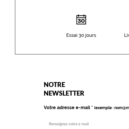
Essai 30 jours
Li
(Ce
NOTRE
champ
est
Name
NEWSLETTER
obligatoire)
Votre adresse e-mail
*
(exemple : nom@m