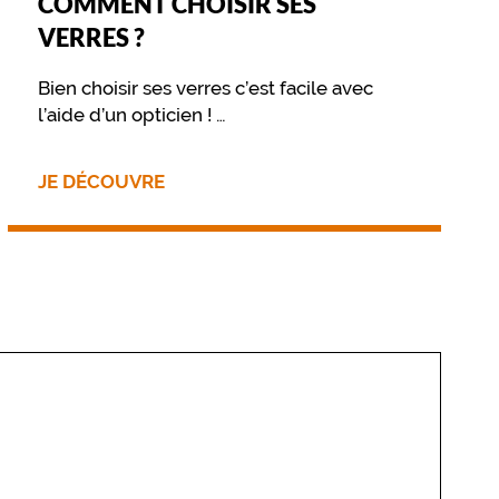
COMMENT CHOISIR SES
VERRES ?
Bien choisir ses verres c’est facile avec
l’aide d’un opticien !
Retrouvez sur cette page les différentes
options disponibles pour vos verres
JE DÉCOUVRE
optiques ou solaires.