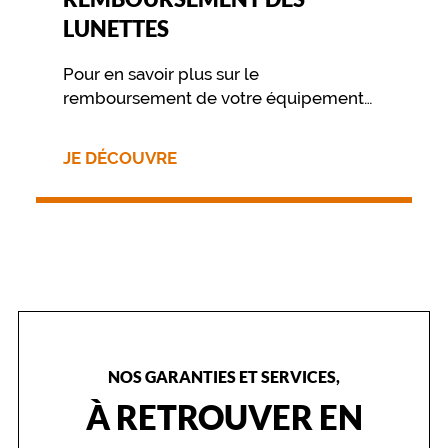
r
LUNETTES
i
s
Pour en savoir plus sur le
t
a
remboursement de votre équipement
l
nous vous invitons à contacter
l
directement votre mutuelle.
i
JE DÉCOUVRE
n
e
o
f
f
r
e
u
n
s
t
NOS GARANTIES ET SERVICES,
y
À RETROUVER EN
l
e