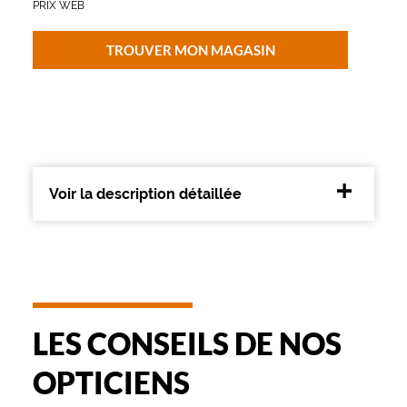
PRIX WEB
i
q
u
TROUVER MON MAGASIN
e
s
P
o
l
o
R
a
Voir la description détaillée
l
p
h
L
a
u
r
LES CONSEILS DE NOS
e
n
OPTICIENS
.
L