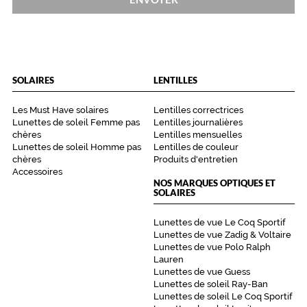
n
s
t
i
t
u
SOLAIRES
LENTILLES
e
l
Les Must Have solaires
Lentilles correctrices
'
Lunettes de soleil Femme pas
Lentilles journalières
a
chères
Lentilles mensuelles
c
Lunettes de soleil Homme pas
Lentilles de couleur
c
chères
Produits d'entretien
e
Accessoires
NOS MARQUES OPTIQUES ET
s
SOLAIRES
s
o
Lunettes de vue Le Coq Sportif
i
Lunettes de vue Zadig & Voltaire
r
Lunettes de vue Polo Ralph
e
Lauren
p
Lunettes de vue Guess
a
Lunettes de soleil Ray-Ban
r
Lunettes de soleil Le Coq Sportif