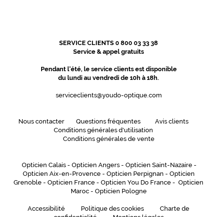
é
g
a
n
SERVICE CLIENTS 0 800 03 33 38
c
Service & appel gratuits
e
a
Pendant l'été, le service clients est disponible
u
du lundi au vendredi de 10h à 18h.
q
u
serviceclients@youdo-optique.com
o
t
Nous contacter
Questions fréquentes
Avis clients
i
Conditions générales d'utilisation
d
Conditions générales de vente
i
e
n
Opticien Calais
-
Opticien Angers
-
Opticien Saint-Nazaire
-
,
Opticien Aix-en-Provence
-
Opticien Perpignan
-
Opticien
c
Grenoble
-
Opticien France
-
Opticien You Do France
-
Opticien
o
Maroc
-
Opticien Pologne
m
Accessibilité
Politique des cookies
Charte de
p