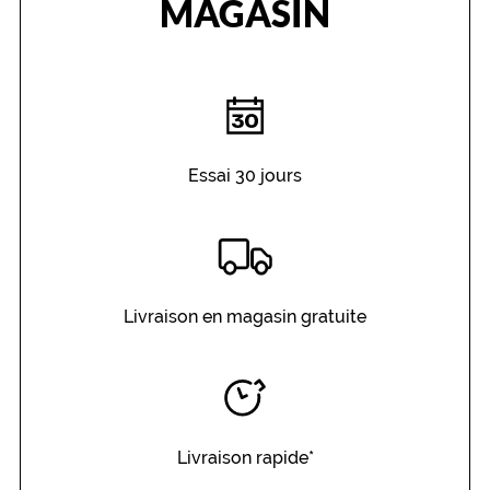
MAGASIN
r
a
ff
i
n
é
e
t
Essai 30 jours
p
o
l
y
v
a
l
Livraison en magasin gratuite
e
n
t
,
t
a
Livraison rapide*
n
d