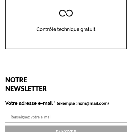
i
s
q
u
e
Contrôle technique gratuit
l
e
u
r
f
o
r
m
(Ce
NOTRE
champ
e
est
Name
NEWSLETTER
P
obligatoire)
a
n
Votre adresse e-mail
*
(exemple : nom@mail.com)
t
o
s
c
o
ENVOYER