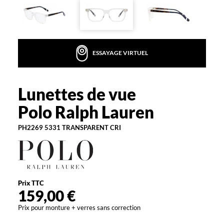
o
r
e
l
a
ESSAYAGE VIRTUEL
v
e
c
Lunettes de vue
c
Polo
e
Ralph
Polo Ralph Lauren
s
Lauren
l
PH2269 5331 TRANSPARENT CRI
u
n
e
t
t
e
Prix TTC
s
159,00 €
o
Prix pour monture + verres sans correction
p
t