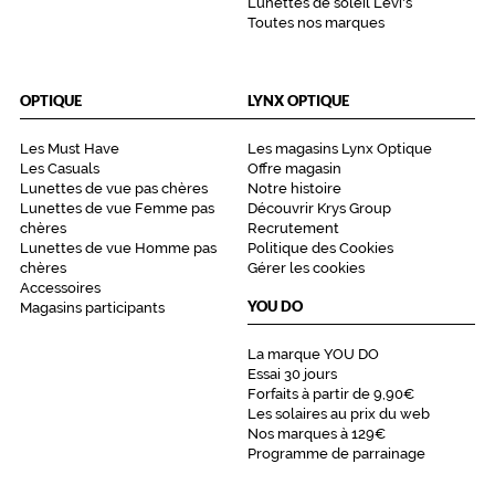
f
Lunettes de soleil Levi's
Toutes nos marques
a
i
t
p
OPTIQUE
LYNX OPTIQUE
o
u
Les Must Have
Les magasins Lynx Optique
r
Les Casuals
Offre magasin
e
Lunettes de vue pas chères
Notre histoire
x
Lunettes de vue Femme pas
Découvrir Krys Group
p
chères
Recrutement
r
Lunettes de vue Homme pas
Politique des Cookies
i
chères
Gérer les cookies
Accessoires
m
YOU DO
Magasins participants
e
r
La marque YOU DO
v
Essai 30 jours
o
Forfaits à partir de 9,90€
t
Les solaires au prix du web
r
Nos marques à 129€
e
Programme de parrainage
é
l