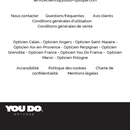
serviceclients@youdo-optique.com
monture
Rectangle
Nous contacter
Questions fréquentes
Avis clients
Couleur
Conditions générales d'utilisation
de
Conditions générales de vente
la
monture
Opticien Calais
-
Opticien Angers
-
Opticien Saint-Nazaire
-
Opticien Aix-en-Provence
-
Opticien Perpignan
-
Opticien
5407
Grenoble
-
Opticien France
-
Opticien You Do France
-
Opticien
Gris
Maroc
-
Opticien Pologne
Cristal
Polarisant
Accessibilité
Politique des cookies
Charte de
confidentialité
Mentions légales
Non
Type
de
verres
compatibles
Progressifs
Unifocaux
Type