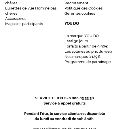
Dimensions
chères
Recrutement
de
Lunettes de vue Homme pas
Politique des Cookies
la
chères
Gérer les cookies
monture
Accessoires
YOU DO
Magasins participants
La marque YOU DO
5 mm
 mm
Essai 30 jours
Forfaits à partir de 9,90€
Les solaires au prix du web
Nos marques à 129€
Programme de parrainage
 mm
 mm
Détails
techniques
Genre
SERVICE CLIENTS 0 800 03 33 38
Service & appel gratuits
Homme
Pendant l'été, le service clients est disponible
Forme
du lundi au vendredi de 10h à 18h.
de
la