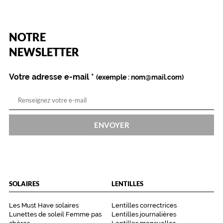
n
b
r
e
(Ce
NOTRE
champ
f
est
Name
NEWSLETTER
,
obligatoire)
c
e
Votre adresse e-mail
*
(exemple : nom@mail.com)
s
l
u
n
e
ENVOYER
t
t
e
s
s
o
SOLAIRES
LENTILLES
n
t
Les Must Have solaires
Lentilles correctrices
i
Lunettes de soleil Femme pas
Lentilles journalières
d