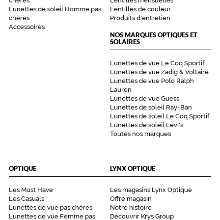
chères
Lentilles mensuelles
é
Lunettes de soleil Homme pas
Lentilles de couleur
a
chères
Produits d'entretien
l
Accessoires
NOS MARQUES OPTIQUES ET
e
SOLAIRES
s
p
Lunettes de vue Le Coq Sportif
o
Lunettes de vue Zadig & Voltaire
u
Lunettes de vue Polo Ralph
r
Lauren
t
Lunettes de vue Guess
o
Lunettes de soleil Ray-Ban
u
Lunettes de soleil Le Coq Sportif
t
Lunettes de soleil Levi's
Toutes nos marques
l
e
m
o
OPTIQUE
LYNX OPTIQUE
n
d
Les Must Have
Les magasins Lynx Optique
e
Les Casuals
Offre magasin
!
Lunettes de vue pas chères
Notre histoire
Lunettes de vue Femme pas
Découvrir Krys Group