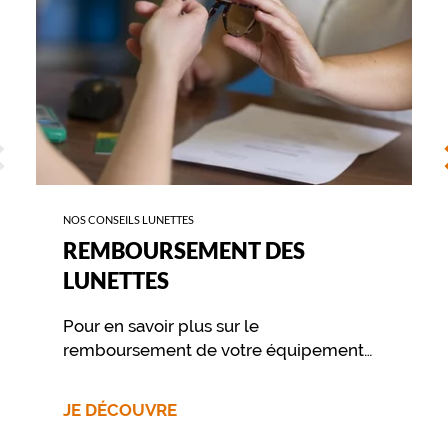
l
u
s
,
s
a
f
ÉCÉDENT
S
o
r
m
e
NOS CONSEILS LUNETTES
r
REMBOURSEMENT DES
e
c
LUNETTES
t
a
Pour en savoir plus sur le
n
g
remboursement de votre équipement
u
nous vous invitons à contacter
l
directement votre mutuelle.
a
JE DÉCOUVRE
i
r