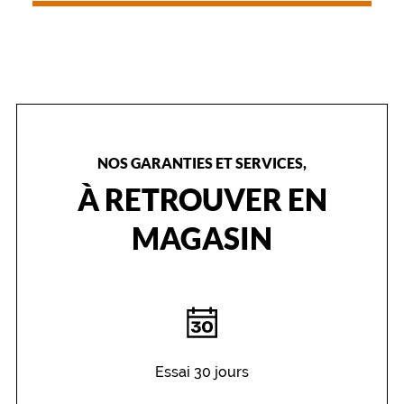
e
l
a
r
e
n
d
p
a
NOS GARANTIES ET SERVICES,
r
À RETROUVER EN
f
a
MAGASIN
i
t
e
p
o
u
r
t
Essai 30 jours
o
u