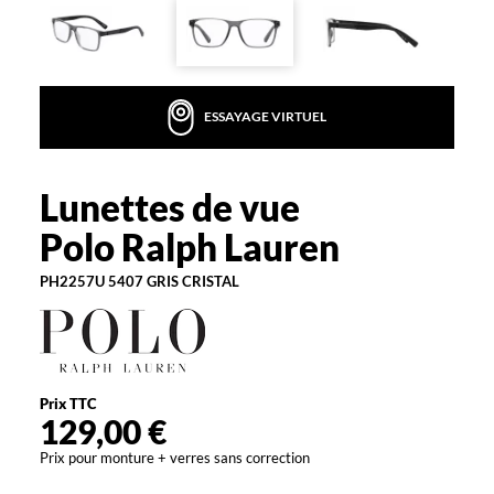
A
L
P
H
L
ESSAYAGE VIRTUEL
A
U
R
Lunettes de vue
E
Polo
N
Ralph
Polo Ralph Lauren
s
Lauren
a
PH2257U 5407 GRIS CRISTAL
u
r
a
a
g
r
Prix TTC
é
129,00 €
m
Prix pour monture + verres sans correction
e
n