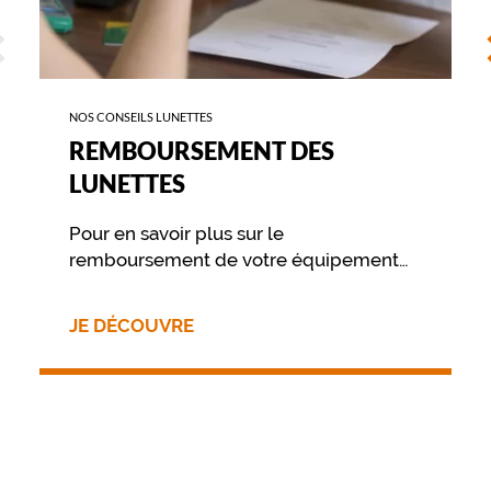
ÉCÉDENT
S
NOS CONSEILS LUNETTES
REMBOURSEMENT DES
LUNETTES
Pour en savoir plus sur le
remboursement de votre équipement
nous vous invitons à contacter
directement votre mutuelle.
JE DÉCOUVRE