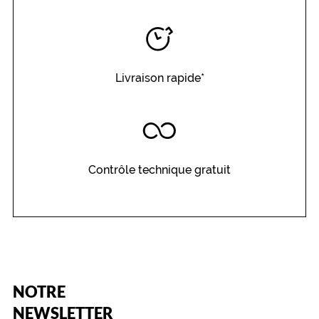
Livraison rapide*
Contrôle technique gratuit
(Ce
NOTRE
champ
est
Name
NEWSLETTER
obligatoire)