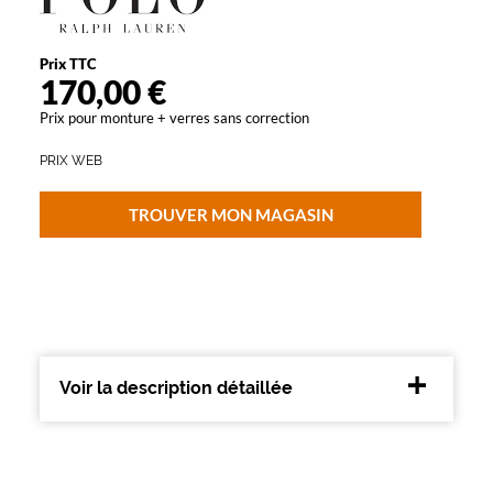
Type
de
montage
Prix TTC
170,00 €
Cerclé
Matière
Prix pour monture + verres sans correction
Métal
PRIX WEB
Fournisseur
TROUVER MON MAGASIN
Luxottica
Marque
Polo
Ralph
Lauren
Voir la description détaillée