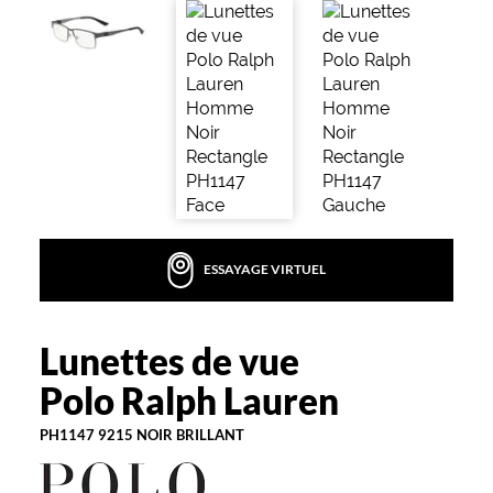
la
monture
Rectangle
Couleur
de
la
monture
9215
Noir
Brillant
ESSAYAGE VIRTUEL
Polarisant
Non
Type
Lunettes de vue
Polo
de
Ralph
Polo Ralph Lauren
verres
Lauren
compatibles
PH1147 9215 NOIR BRILLANT
Progressifs
Unifocaux