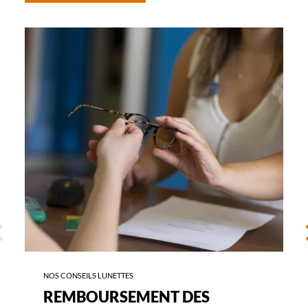
-
REMBOURSEMENT
DES
LUNETTES
ÉCÉDENT
S
NOS CONSEILS LUNETTES
REMBOURSEMENT DES