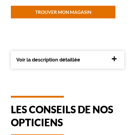
Métal
Fournisseur
TROUVER MON MAGASIN
Safilo
France
Sarl
Marque
Levi's
Voir la description détaillée
LES CONSEILS DE NOS
OPTICIENS