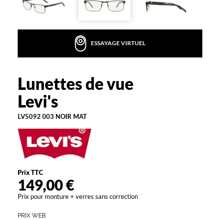
la
monture
Rectangle
ESSAYAGE VIRTUEL
Couleur
de
la
monture
Lunettes de vue
Levi's
003
Levi's
Noir
Mat
LV5092 003 NOIR MAT
Polarisant
Non
Type
de
Prix TTC
montage
149,00 €
Cerclé
Prix pour monture + verres sans correction
Matière
PRIX WEB