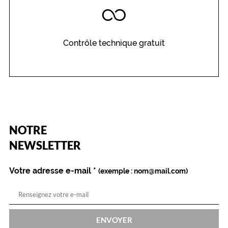
Contrôle technique gratuit
(Ce
NOTRE
champ
est
Name
NEWSLETTER
obligatoire)
Votre adresse e-mail
*
(exemple : nom@mail.com)
ENVOYER