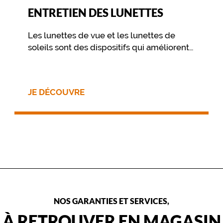
ENTRETIEN DES LUNETTES
Les lunettes de vue et les lunettes de
soleils sont des dispositifs qui améliorent
votre vue et vous procurent un confort
visuel. Pour préserver ce confort dans le
temps, il est essentiel de prendre soin de
JE DÉCOUVRE
ses lunettes au travers de quelques
gestes simples, et d’un nettoyage
approprié.
NOS GARANTIES ET SERVICES,
À RETROUVER EN MAGASIN