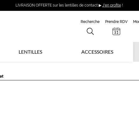
LIVRAISON OFFERTE sur les lentilles de contact ▶
J'en profite
!
Recherche
Prendre RDV
Mo
LENTILLES
ACCESSOIRES
at
E
A