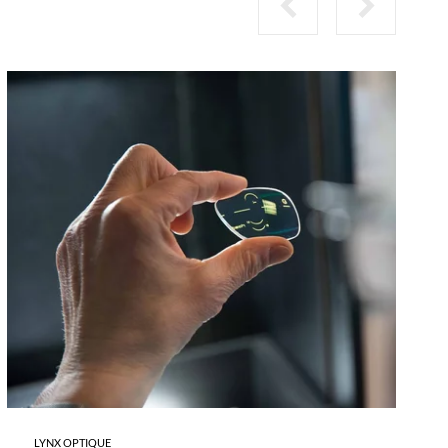
-
COMMENT
CHOISIR
SES
VERRES
?
LYNX OPTIQUE