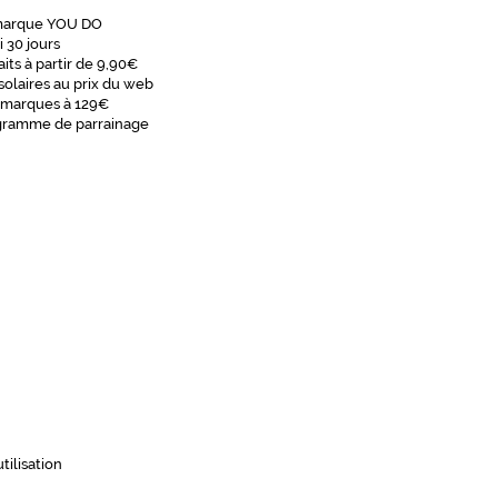
marque YOU DO
i 30 jours
aits à partir de 9,90€
solaires au prix du web
 marques à 129€
gramme de parrainage
tilisation