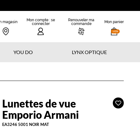
Mon compte : se
Renouveler ma
n magasin
Mon panier
connecter
commande
vide
YOU DO
LYNX OPTIQUE
Lunettes de vue
Ajouter
mporio
à
rmani
Emporio Armani
ma
liste
EA3246 5001 NOIR MAT
d’envies