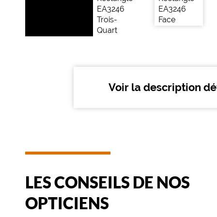
montage
Cerclé
Matière
Plastique
Fournisseur
Voir la description dé
Luxottica
Marque
Emporio
Armani
LES CONSEILS DE NOS
OPTICIENS