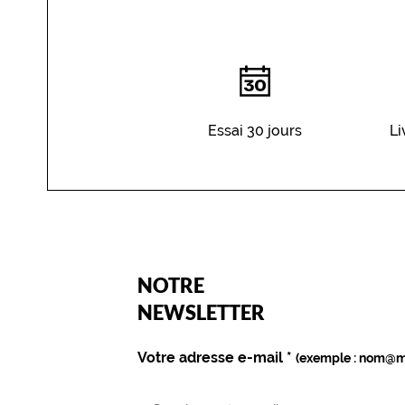
Essai 30 jours
Li
(Ce
NOTRE
champ
est
Name
NEWSLETTER
obligatoire)
Votre adresse e-mail
*
(exemple : nom@m