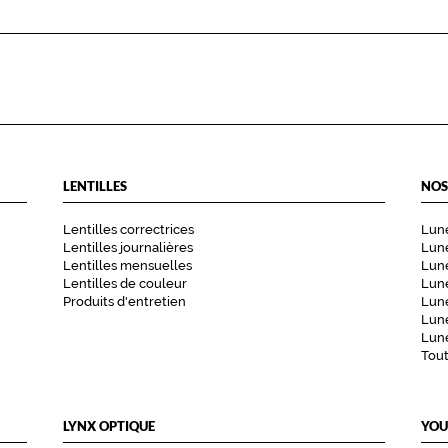
LENTILLES
NOS
Lentilles correctrices
Lune
Lentilles journalières
Lune
Lentilles mensuelles
Lune
Lentilles de couleur
Lun
Produits d'entretien
Lune
Lune
Lune
Tou
LYNX OPTIQUE
YOU