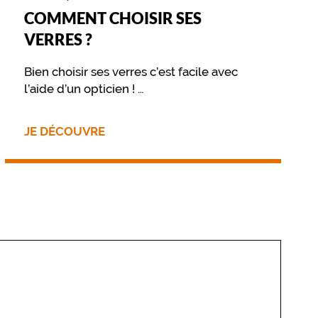
COMMENT CHOISIR SES
VERRES ?
Bien choisir ses verres c’est facile avec
l’aide d’un opticien !
Retrouvez sur cette page les différentes
options disponibles pour vos verres
JE DÉCOUVRE
optiques ou solaires.