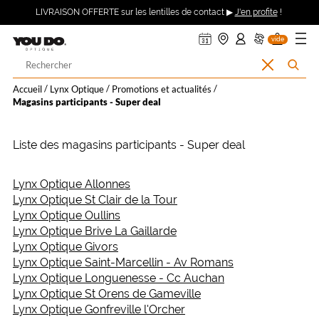
ER AU
360°
uveler
ndre
on
on
on
Ouvrir
Retour
LIVRAISON OFFERTE sur les lentilles de contact ▶
J'en profite
!
asin
pte :
nier
DV
ma
TENU
mande
se
le
CIPAL
ecter
menu
Opticien
vide
à
Votre
Effacer
Rechercher
LYNX
recherche
la
l’accueil
Accueil
Lynx Optique
Promotions et actualités
recherche
Magasins participants - Super deal
OPTIQUE
et
Liste des magasins participants - Super deal
YOU
Lynx Optique Allonnes
Lynx Optique St Clair de la Tour
DO
Lynx Optique Oullins
Lynx Optique Brive La Gaillarde
Lynx Optique Givors
Lynx Optique Saint-Marcellin - Av Romans
Lynx Optique Longuenesse - Cc Auchan
Lynx Optique St Orens de Gameville
Lynx Optique Gonfreville l'Orcher