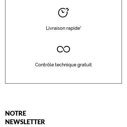
Livraison rapide*
Contrôle technique gratuit
(Ce
NOTRE
champ
est
Name
NEWSLETTER
obligatoire)