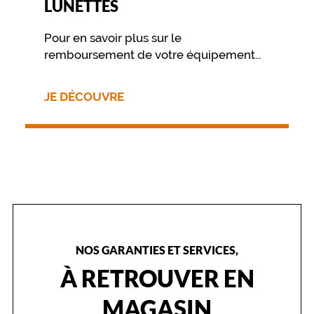
LUNETTES
m
o
Pour en savoir plus sur le
d
e
remboursement de votre équipement
r
nous vous invitons à contacter
n
directement votre mutuelle.
e
JE DÉCOUVRE
.
L
é
g
è
r
e
s
e
t
l
NOS GARANTIES ET SERVICES,
u
À RETROUVER EN
m
i
MAGASIN
n