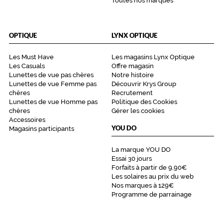
Toutes nos marques
f
a
i
t
OPTIQUE
LYNX OPTIQUE
e
p
Les Must Have
Les magasins Lynx Optique
o
Les Casuals
Offre magasin
u
Lunettes de vue pas chères
Notre histoire
r
Lunettes de vue Femme pas
Découvrir Krys Group
u
chères
Recrutement
n
Lunettes de vue Homme pas
Politique des Cookies
e
chères
Gérer les cookies
Accessoires
a
YOU DO
Magasins participants
l
l
La marque YOU DO
u
Essai 30 jours
r
Forfaits à partir de 9,90€
e
Les solaires au prix du web
r
Nos marques à 129€
a
Programme de parrainage
ff
i
n