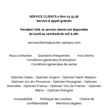
é
e
.
SERVICE CLIENTS 0 800 03 33 38
Service & appel gratuits
Dimensions
de
Pendant l'été, le service clients est disponible
la
du lundi au vendredi de 10h à 18h.
monture
serviceclients@youdo-optique.com
5 mm
 mm
Nous contacter
Questions fréquentes
Avis clients
Conditions générales d'utilisation
Conditions générales de vente
Opticien Calais
-
Opticien Angers
-
Opticien Saint-Nazaire
-
 mm
 mm
Opticien Aix-en-Provence
-
Opticien Perpignan
-
Opticien
Grenoble
-
Opticien France
-
Opticien You Do France
-
Opticien
Détails
Maroc
-
Opticien Pologne
techniques
Accessibilité
Politique des cookies
Charte de
Genre
confidentialité
Mentions légales