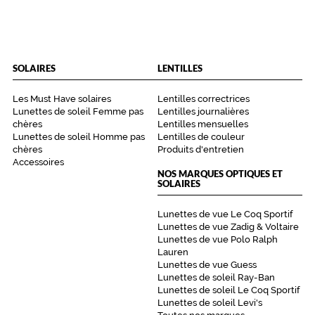
a
t
i
o
n
SOLAIRES
LENTILLES
à
c
Les Must Have solaires
Lentilles correctrices
h
Lunettes de soleil Femme pas
Lentilles journalières
a
chères
Lentilles mensuelles
q
Lunettes de soleil Homme pas
Lentilles de couleur
u
chères
Produits d'entretien
e
Accessoires
NOS MARQUES OPTIQUES ET
r
SOLAIRES
e
g
Lunettes de vue Le Coq Sportif
a
Lunettes de vue Zadig & Voltaire
r
Lunettes de vue Polo Ralph
d
Lauren
,
Lunettes de vue Guess
p
Lunettes de soleil Ray-Ban
a
Lunettes de soleil Le Coq Sportif
r
Lunettes de soleil Levi's