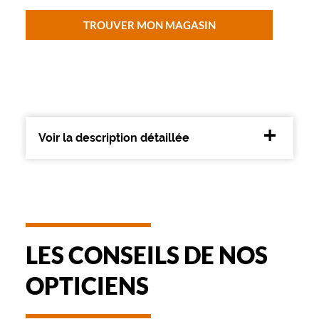
d
'
TROUVER MON MAGASIN
u
n
é
c
l
a
t
d
Voir la description détaillée
o
r
é
,
a
l
l
LES CONSEILS DE NOS
i
a
OPTICIENS
n
t
s