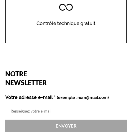
n
t
u
n
Contrôle technique gratuit
e
t
o
u
c
h
e
d
(Ce
NOTRE
champ
e
est
Name
NEWSLETTER
s
obligatoire)
o
p
Votre adresse e-mail
*
(exemple : nom@mail.com)
h
i
s
t
i
ENVOYER
c