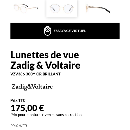
s
l
u
n
e
ESSAYAGE VIRTUEL
t
t
e
Lunettes de vue
s
Zadig
r
&
Zadig & Voltaire
o
Voltaire
n
VZV386 300Y OR BRILLANT
d
e
s
e
n
Prix TTC
m
175,00 €
é
Prix pour monture + verres sans correction
t
a
PRIX WEB
l