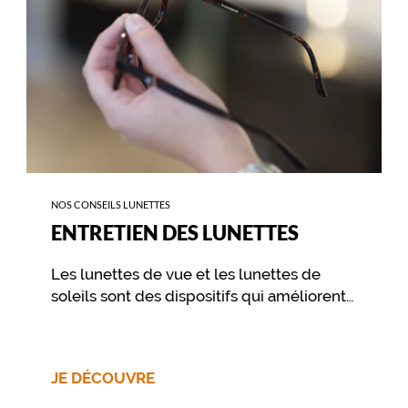
NOS CONSEILS LUNETTES
ENTRETIEN DES LUNETTES
Les lunettes de vue et les lunettes de
soleils sont des dispositifs qui améliorent
votre vue et vous procurent un confort
visuel. Pour préserver ce confort dans le
temps, il est essentiel de prendre soin de
JE DÉCOUVRE
ses lunettes au travers de quelques
gestes simples, et d’un nettoyage