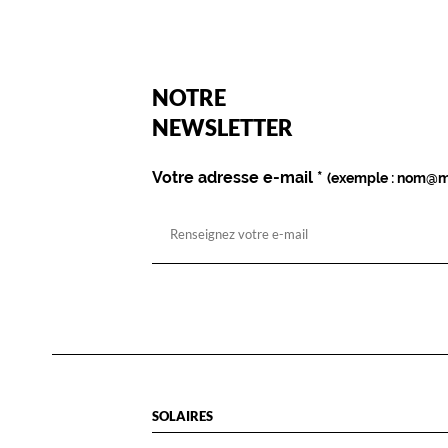
(Ce
NOTRE
champ
est
Name
NEWSLETTER
obligatoire)
Votre adresse e-mail
*
(exemple : nom@m
SOLAIRES