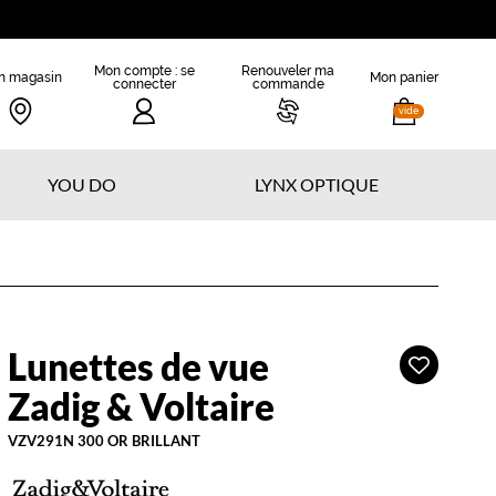
Mon compte : se
Renouveler ma
n magasin
Mon panier
connecter
commande
vide
YOU DO
LYNX OPTIQUE
Lunettes de vue
Ajouter
adig
à
Zadig & Voltaire
ma
oltaire
liste
VZV291N 300 OR BRILLANT
d’envies