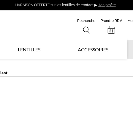
LIVRAISON OFFERTE sur les lentilles de contact ▶
J'en profite
!
Recherche
Prendre RDV
Mo
LENTILLES
ACCESSOIRES
lant
Z
&
V