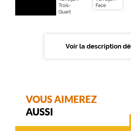
montage
Cerclé
Matière
Métal
Fournisseur
Voir la description dé
De
Rigo
France
Marque
Zadig
&
Voltaire
VOUS AIMEREZ
AUSSI