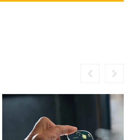
PRÉCÉDENT
SUIVANT
-
COMMENT
CHOISIR
SES
VERRES
?