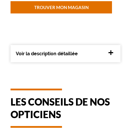
v
TROUVER MON MAGASIN
o
t
r
e
v
i
s
a
Voir la description détaillée
g
e
.
S
e
s
t
o
LES CONSEILS DE NOS
n
s
OPTICIENS
v
i
o