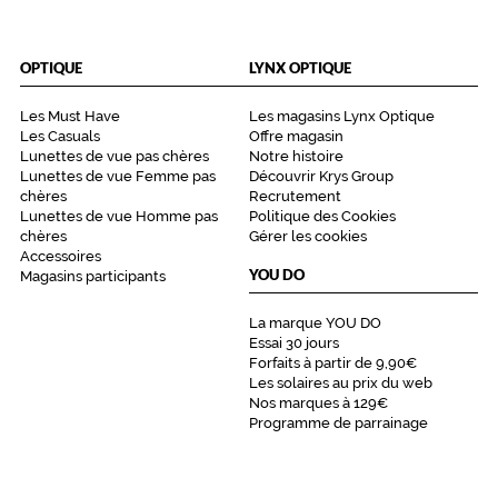
o
s
e
OPTIQUE
LYNX OPTIQUE
e
t
v
Les Must Have
Les magasins Lynx Optique
i
Les Casuals
Offre magasin
Lunettes de vue pas chères
Notre histoire
o
Lunettes de vue Femme pas
Découvrir Krys Group
l
chères
Recrutement
e
Lunettes de vue Homme pas
Politique des Cookies
t
chères
Gérer les cookies
q
Accessoires
u
YOU DO
Magasins participants
i
d
La marque YOU DO
o
Essai 30 jours
n
Forfaits à partir de 9,90€
n
Les solaires au prix du web
e
Nos marques à 129€
Programme de parrainage
l
'
i
m