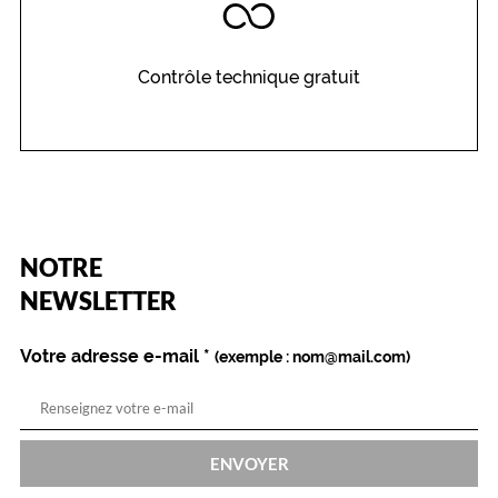
e
.
S
Contrôle technique gratuit
e
s
b
r
a
n
c
h
(Ce
NOTRE
e
champ
s
est
Name
NEWSLETTER
obligatoire)
p
r
é
Votre adresse e-mail
*
(exemple : nom@mail.com)
s
e
n
t
ENVOYER
e
n