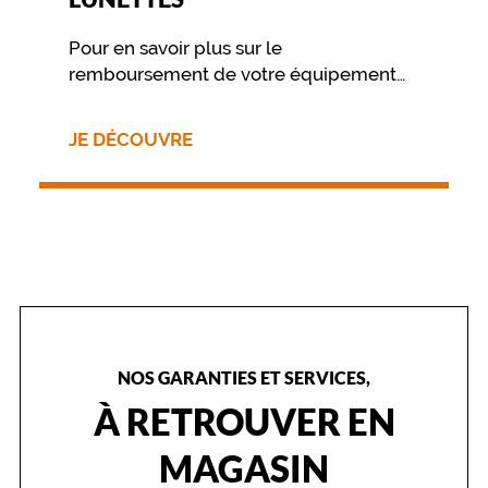
c
h
Pour en savoir plus sur le
e
remboursement de votre équipement
f
nous vous invitons à contacter
a
n
directement votre mutuelle.
JE DÉCOUVRE
t
a
i
s
i
s
t
e
t
o
u
NOS GARANTIES ET SERVICES,
t
e
À RETROUVER EN
n
r
MAGASIN
e