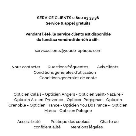
p
r
e
SERVICE CLIENTS 0 800 03 33 38
s
Service & appel gratuits
s
Pendant l'été, le service clients est disponible
i
du lundi au vendredi de 10h à 18h.
o
n
serviceclients@youdo-optique.com
d
'
u
Nous contacter
Questions fréquentes
Avis clients
n
Conditions générales d'utilisation
m
Conditions générales de vente
o
u
Opticien Calais
-
Opticien Angers
-
Opticien Saint-Nazaire
-
v
Opticien Aix-en-Provence
-
Opticien Perpignan
-
Opticien
e
Grenoble
-
Opticien France
-
Opticien You Do France
-
Opticien
m
Maroc
-
Opticien Pologne
e
n
Accessibilité
Politique des cookies
Charte de
t
confidentialité
Mentions légales
.