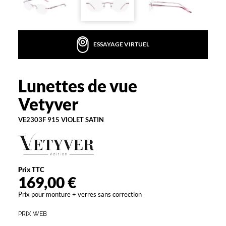
t
f
é
m
ESSAYAGE VIRTUEL
i
n
i
n
Lunettes de vue
Vetyver
e
Vetyver
q
u
VE2303F 915 VIOLET SATIN
i
s
a
u
r
Prix TTC
a
169,00 €
r
a
Prix pour monture + verres sans correction
v
i
PRIX WEB
r