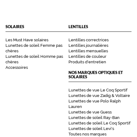
t
u
n
v
SOLAIRES
LENTILLES
é
r
i
Les Must Have solaires
Lentilles correctrices
Lunettes de soleil Femme pas
Lentilles journalières
t
chères
Lentilles mensuelles
a
Lunettes de soleil Homme pas
Lentilles de couleur
b
chères
Produits d'entretien
l
Accessoires
e
NOS MARQUES OPTIQUES ET
d
SOLAIRES
é
g
Lunettes de vue Le Coq Sportif
r
Lunettes de vue Zadig & Voltaire
a
Lunettes de vue Polo Ralph
Lauren
d
Lunettes de vue Guess
é
Lunettes de soleil Ray-Ban
d
Lunettes de soleil Le Coq Sportif
e
Lunettes de soleil Levi's
r
Toutes nos marques