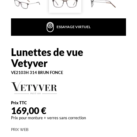
la
monture
Rectangle
ESSAYAGE VIRTUEL
Couleur
de
la
monture
Lunettes de vue
Vetyver
314
Vetyver
Brun
Fonce
VE2103H 314 BRUN FONCE
Polarisant
Non
Type
de
Prix TTC
169,00 €
verres
compatibles
Prix pour monture + verres sans correction
Progressifs
PRIX WEB
Unifocaux