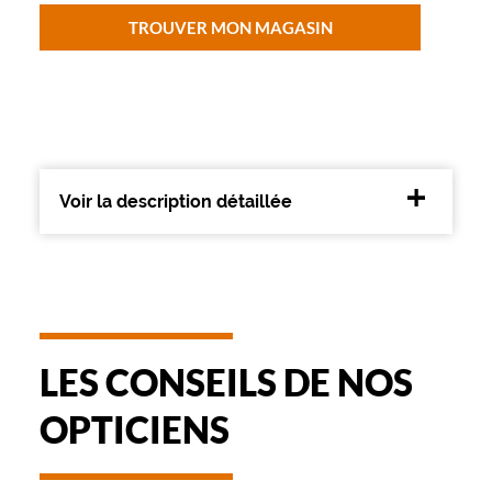
Type
TROUVER MON MAGASIN
de
montage
Cerclé
Matière
Plastique
Fournisseur
Voir la description détaillée
Codir
Marque
Vetyver
LES CONSEILS DE NOS
OPTICIENS