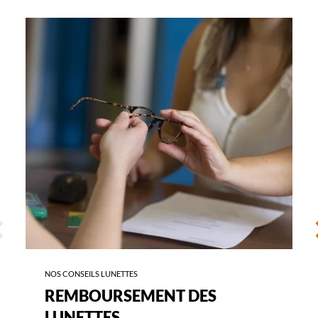
-
REMBOURSEMENT
DES
LUNETTES
ÉCÉDENT
S
NOS CONSEILS LUNETTES
REMBOURSEMENT DES
LUNETTES