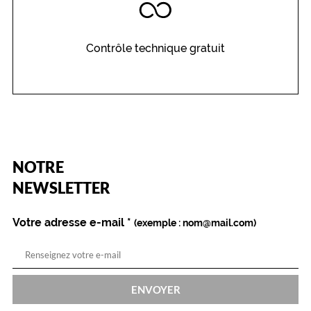
Contrôle technique gratuit
(Ce
NOTRE
champ
est
Name
NEWSLETTER
obligatoire)
Votre adresse e-mail
*
(exemple : nom@mail.com)
ENVOYER