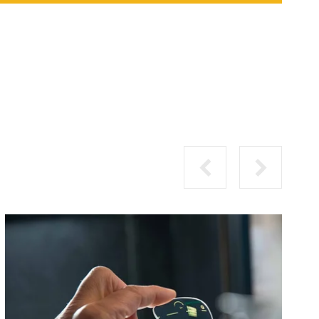
PRÉCÉDENT
SUIVANT
-
COMMENT
CHOISIR
SES
VERRES
?