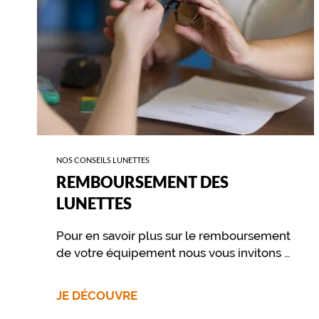
t
t
e
p
a
i
r
e
d
e
c
NOS CONSEILS LUNETTES
o
REMBOURSEMENT DES
u
LUNETTES
l
e
Pour en savoir plus sur le remboursement
u
de votre équipement nous vous invitons à
r
contacter directement votre mutuelle.
n
o
JE DÉCOUVRE
i
r