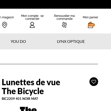
Mon compte : se
Renouveler ma
n magasin
Mon panier
connecter
commande
vide
YOU DO
LYNX OPTIQUE
Lunettes de vue
Ajouter
he
à
icycle
The Bicycle
ma
liste
BIC2209 401 NOIR MAT
d’envies