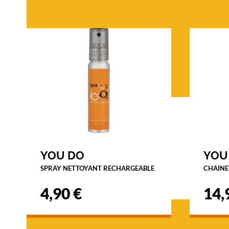
s
t
y
l
e
d
é
c
o
n
t
r
a
c
YOU DO
YOU
t
SPRAY NETTOYANT RECHARGEABLE
é
CHAINE
e
4,90 €
14,
t
a
v
e