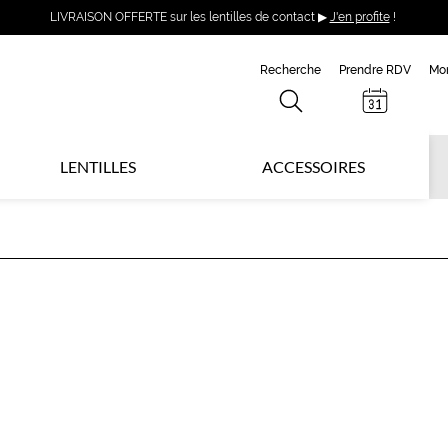
LIVRAISON OFFERTE sur les lentilles de contact ▶
J'en profite
!
Recherche
Prendre RDV
Mo
LENTILLES
ACCESSOIRES
T
B