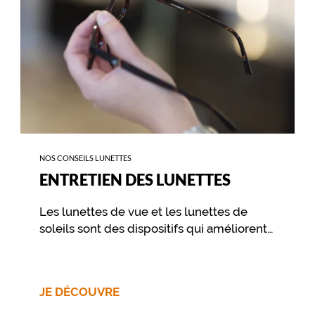
NOS CONSEILS LUNETTES
ENTRETIEN DES LUNETTES
Les lunettes de vue et les lunettes de
soleils sont des dispositifs qui améliorent
votre vue et vous procurent un confort
visuel. Pour préserver ce confort dans le
temps, il est essentiel de prendre soin de
JE DÉCOUVRE
ses lunettes au travers de quelques
gestes simples, et d’un nettoyage