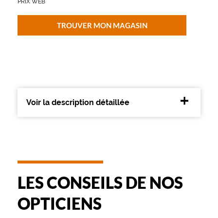
PRIX WEB
e
n
d
TROUVER MON MAGASIN
a
n
c
e
.
L
a
Voir la description détaillée
m
o
n
t
u
r
e
t
LES CONSEILS DE NOS
r
è
OPTICIENS
s
f