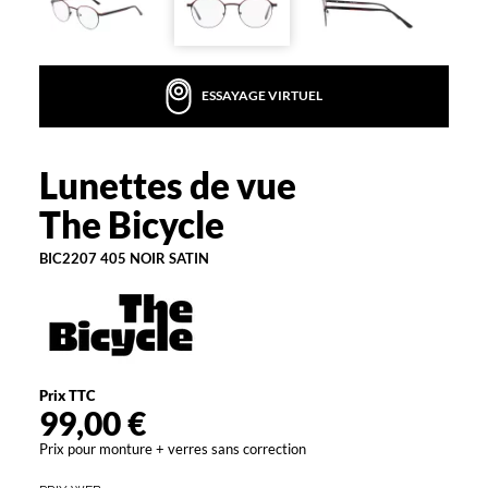
s
e
s
t
ESSAYAGE VIRTUEL
à
l
a
f
Lunettes de vue
The
o
Bicycle
The Bicycle
i
s
BIC2207 405 NOIR SATIN
d
i
s
c
r
è
t
Prix TTC
e
99,00 €
e
Prix pour monture + verres sans correction
t
t