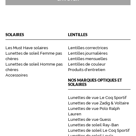
e
p
a
r
d
e
SOLAIRES
LENTILLES
s
l
Les Must Have solaires
Lentilles correctrices
i
Lunettes de soleil Femme pas
Lentilles journalières
g
chères
Lentilles mensuelles
n
Lunettes de soleil Homme pas
Lentilles de couleur
e
chères
Produits d'entretien
Accessoires
s
NOS MARQUES OPTIQUES ET
r
SOLAIRES
o
u
Lunettes de vue Le Coq Sportif
g
Lunettes de vue Zadig & Voltaire
e
Lunettes de vue Polo Ralph
s
Lauren
s
Lunettes de vue Guess
u
Lunettes de soleil Ray-Ban
r
Lunettes de soleil Le Coq Sportif
Lunettes de soleil Levi's