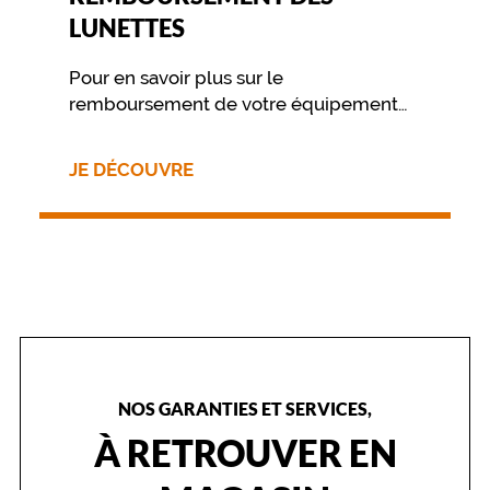
e
LUNETTES
t
é
Pour en savoir plus sur le
a
remboursement de votre équipement
u
v
nous vous invitons à contacter
i
directement votre mutuelle.
JE DÉCOUVRE
s
a
g
e
e
t
u
n
c
ô
t
NOS GARANTIES ET SERVICES,
é
a
À RETROUVER EN
é
r