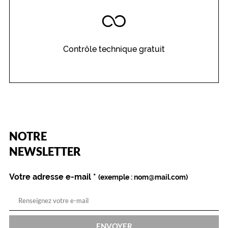
n
o
i
r
Contrôle technique gratuit
e
s
a
t
i
n
e
s
t
(Ce
NOTRE
champ
c
est
Name
NEWSLETTER
o
obligatoire)
n
t
Votre adresse e-mail
*
(exemple : nom@mail.com)
r
a
s
t
é
ENVOYER