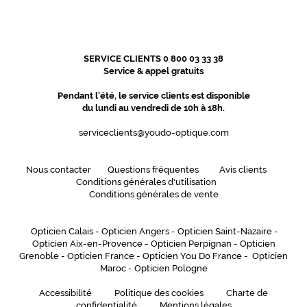
m
o
n
t
SERVICE CLIENTS 0 800 03 33 38
u
Service & appel gratuits
r
e
Pendant l'été, le service clients est disponible
,
du lundi au vendredi de 10h à 18h.
u
n
serviceclients@youdo-optique.com
e
a
Nous contacter
Questions fréquentes
Avis clients
s
Conditions générales d'utilisation
s
Conditions générales de vente
o
c
i
Opticien Calais
-
Opticien Angers
-
Opticien Saint-Nazaire
-
a
Opticien Aix-en-Provence
-
Opticien Perpignan
-
Opticien
t
Grenoble
-
Opticien France
-
Opticien You Do France
-
Opticien
Maroc
-
Opticien Pologne
i
o
Accessibilité
Politique des cookies
Charte de
n
confidentialité
Mentions légales