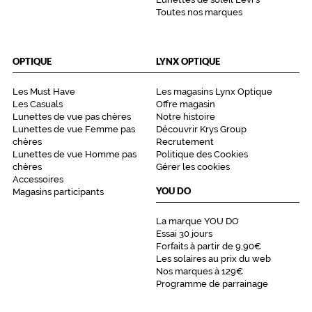
l
Toutes nos marques
e
s
b
r
OPTIQUE
LYNX OPTIQUE
a
n
Les Must Have
Les magasins Lynx Optique
c
Les Casuals
Offre magasin
h
Lunettes de vue pas chères
Notre histoire
e
Lunettes de vue Femme pas
Découvrir Krys Group
s
chères
Recrutement
e
Lunettes de vue Homme pas
Politique des Cookies
chères
Gérer les cookies
t
Accessoires
l
YOU DO
Magasins participants
e
h
La marque YOU DO
a
Essai 30 jours
u
Forfaits à partir de 9,90€
t
Les solaires au prix du web
d
Nos marques à 129€
e
Programme de parrainage
l
a