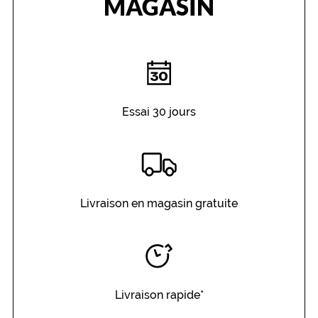
MAGASIN
i
e
n
à
l
a
m
o
Essai 30 jours
n
t
u
r
e
.
Livraison en magasin gratuite
L
a
c
o
u
l
e
Livraison rapide*
u
r