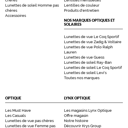
chères
Lentilles mensuelles
Lunettes de soleil Homme pas
Lentilles de couleur
chères
Produits d'entretien
Accessoires
5 mm
 mm
NOS MARQUES OPTIQUES ET
SOLAIRES
Lunettes de vue Le Coq Sportif
Lunettes de vue Zadig & Voltaire
 mm
 mm
Lunettes de vue Polo Ralph
Lauren
Lunettes de vue Guess
Détails
Lunettes de soleil Ray-Ban
techniques
Lunettes de soleil Le Coq Sportif
Lunettes de soleil Levi's
Genre
Toutes nos marques
Homme
Forme
OPTIQUE
LYNX OPTIQUE
de
la
monture
Les Must Have
Les magasins Lynx Optique
Les Casuals
Offre magasin
Lunettes de vue pas chères
Notre histoire
Pantos
Lunettes de vue Femme pas
Découvrir Krys Group
Couleur