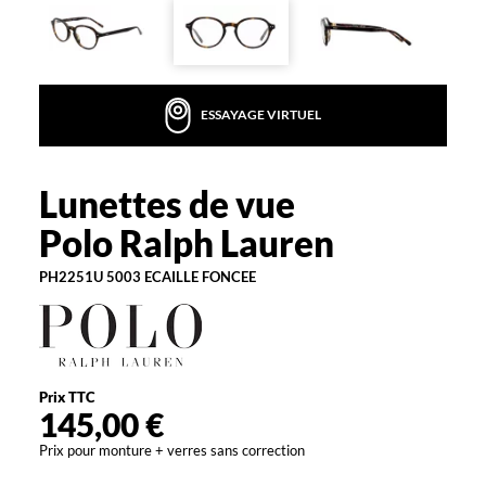
s
e
i
c
i
ESSAYAGE VIRTUEL
a
v
e
Lunettes de vue
c
Polo
u
Ralph
Polo Ralph Lauren
n
Lauren
e
PH2251U 5003 ECAILLE FONCEE
p
a
i
r
e
i
Prix TTC
n
145,00 €
t
Prix pour monture + verres sans correction
e
m