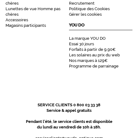
chères
Recrutement
de
Lunettes de vue Homme pas
Politique des Cookies
la
chères
Gérer les cookies
monture
Accessoires
YOU DO
Magasins participants
5003
Ecaille
La marque YOU DO
Foncee
Essai 30 jours
Polarisant
Forfaits à partir de 9,90€
Les solaires au prix du web
Nos marques à 129€
Non
Programme de parrainage
Type
de
verres
compatibles
Progressifs
Unifocaux
SERVICE CLIENTS 0 800 03 33 38
Type
Service & appel gratuits
de
Pendant l'été, le service clients est disponible
montage
du lundi au vendredi de 10h à 18h.
Cerclé