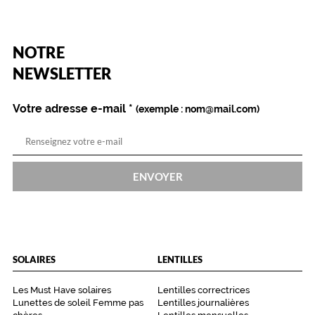
n
t
d
e
(Ce
NOTRE
champ
s
est
Name
NEWSLETTER
a
obligatoire)
u
t
Votre adresse e-mail
*
(exemple : nom@mail.com)
r
e
s
p
a
ENVOYER
i
r
e
s
.
SOLAIRES
LENTILLES
Dimensions
de
la
Les Must Have solaires
Lentilles correctrices
monture
Lunettes de soleil Femme pas
Lentilles journalières