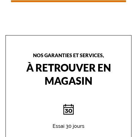
g
n
e
d
e
l
e
u
r
NOS GARANTIES ET SERVICES,
v
À RETROUVER EN
o
l
MAGASIN
o
n
t
é
d
e
d
i
Essai 30 jours
s
c