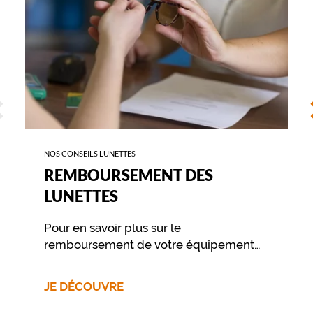
P
O
L
O
s
u
r
ÉCÉDENT
S
l
e
s
b
NOS CONSEILS LUNETTES
r
REMBOURSEMENT DES
a
n
LUNETTES
c
h
Pour en savoir plus sur le
e
s
remboursement de votre équipement
t
nous vous invitons à contacter
é
directement votre mutuelle.
m
JE DÉCOUVRE
o
i