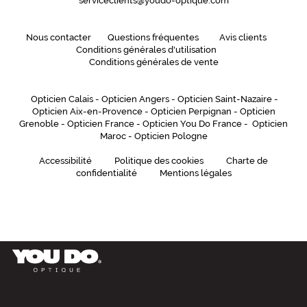
serviceclients@youdo-optique.com
Matière
Plastique
Nous contacter
Questions fréquentes
Avis clients
Fournisseur
Conditions générales d'utilisation
Conditions générales de vente
Luxottica
Marque
Opticien Calais
-
Opticien Angers
-
Opticien Saint-Nazaire
-
Polo
Opticien Aix-en-Provence
-
Opticien Perpignan
-
Opticien
Ralph
Grenoble
-
Opticien France
-
Opticien You Do France
-
Opticien
Lauren
Maroc
-
Opticien Pologne
Accessibilité
Politique des cookies
Charte de
confidentialité
Mentions légales