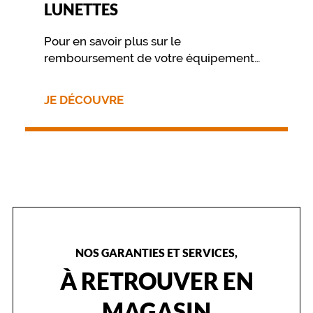
LUNETTES
e
b
r
Pour en savoir plus sur le
i
remboursement de votre équipement
l
nous vous invitons à contacter
l
directement votre mutuelle.
a
JE DÉCOUVRE
n
t
e
,
c
e
r
c
l
é
e
NOS GARANTIES ET SERVICES,
d
À RETROUVER EN
'
u
MAGASIN
n