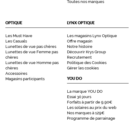
i
Toutes nos marques
s
t
i
OPTIQUE
LYNX OPTIQUE
n
c
Les Must Have
Les magasins Lynx Optique
t
Les Casuals
Offre magasin
i
Lunettes de vue pas chères
Notre histoire
o
Lunettes de vue Femme pas
Découvrir Krys Group
n
chères
Recrutement
e
Lunettes de vue Homme pas
Politique des Cookies
t
chères
Gérer les cookies
d
Accessoires
'
YOU DO
Magasins participants
o
r
La marque YOU DO
i
Essai 30 jours
g
Forfaits à partir de 9,90€
Les solaires au prix du web
i
Nos marques à 129€
n
Programme de parrainage
a
l
i