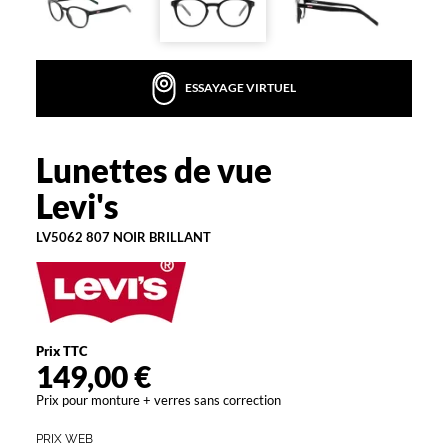
m
a
t
i
ESSAYAGE VIRTUEL
q
u
e
é
Lunettes de vue
Levi's
v
Levi's
o
q
LV5062 807 NOIR BRILLANT
u
a
n
t
i
m
Prix TTC
m
149,00 €
é
d
Prix pour monture + verres sans correction
i
a
PRIX WEB