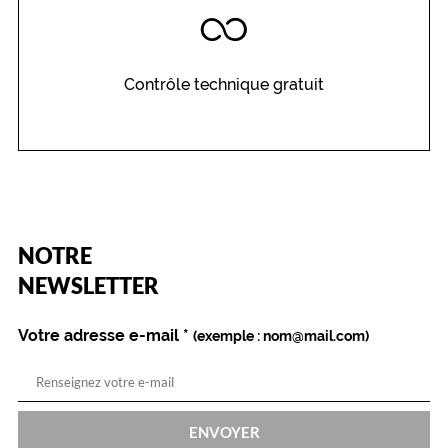
e
r
a
l
Contrôle technique gratuit
'
a
c
c
e
s
s
o
(Ce
NOTRE
i
champ
est
r
Name
NEWSLETTER
obligatoire)
e
u
Votre adresse e-mail
*
(exemple : nom@mail.com)
l
t
i
m
e
ENVOYER
p