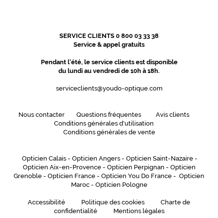
t
é
.
P
SERVICE CLIENTS 0 800 03 33 38
Service & appel gratuits
r
é
Pendant l'été, le service clients est disponible
p
du lundi au vendredi de 10h à 18h.
a
r
serviceclients@youdo-optique.com
e
z
-
Nous contacter
Questions fréquentes
Avis clients
v
Conditions générales d'utilisation
Conditions générales de vente
o
u
s
Opticien Calais
-
Opticien Angers
-
Opticien Saint-Nazaire
-
à
Opticien Aix-en-Provence
-
Opticien Perpignan
-
Opticien
l
Grenoble
-
Opticien France
-
Opticien You Do France
-
Opticien
a
Maroc
-
Opticien Pologne
i
s
Accessibilité
Politique des cookies
Charte de
s
confidentialité
Mentions légales