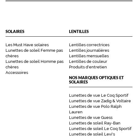
o
u
r
l
e
SOLAIRES
LENTILLES
s
h
Les Must Have solaires
Lentilles correctrices
o
Lunettes de soleil Femme pas
Lentilles journalières
m
chères
Lentilles mensuelles
m
Lunettes de soleil Homme pas
Lentilles de couleur
e
chères
Produits d'entretien
s
Accessoires
e
NOS MARQUES OPTIQUES ET
SOLAIRES
n
q
u
Lunettes de vue Le Coq Sportif
Lunettes de vue Zadig & Voltaire
ê
Lunettes de vue Polo Ralph
t
Lauren
e
Lunettes de vue Guess
d
Lunettes de soleil Ray-Ban
e
Lunettes de soleil Le Coq Sportif
d
Lunettes de soleil Levi's