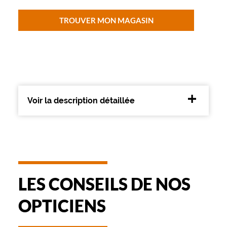
t
e
TROUVER MON MAGASIN
m
e
n
t
s
o
n
s
Voir la description détaillée
t
y
l
e
e
t
s
a
LES CONSEILS DE NOS
d
u
OPTICIENS
r
a