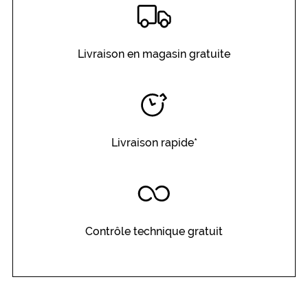
r
e
s
d
Livraison en magasin gratuite
u
r
a
n
t
.
Livraison rapide*
Dimensions
de
la
monture
Contrôle technique gratuit
5 mm
 mm