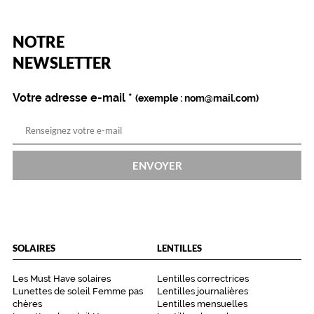
 mm
 mm
(Ce
NOTRE
Détails
champ
techniques
est
Name
NEWSLETTER
obligatoire)
Genre
Votre adresse e-mail
*
(exemple : nom@mail.com)
Femme
Forme
de
la
monture
ENVOYER
Ovale
Couleur
de
la
monture
SOLAIRES
LENTILLES
Bsc
Les Must Have solaires
Lentilles correctrices
Noir
Lunettes de soleil Femme pas
Lentilles journalières
Brillant
chères
Lentilles mensuelles