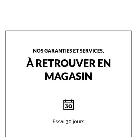
a
i
m
e
r
e
z
l
NOS GARANTIES ET SERVICES,
e
À RETROUVER EN
s
p
MAGASIN
o
r
t
e
r
d
e
s
Essai 30 jours
h
e
u