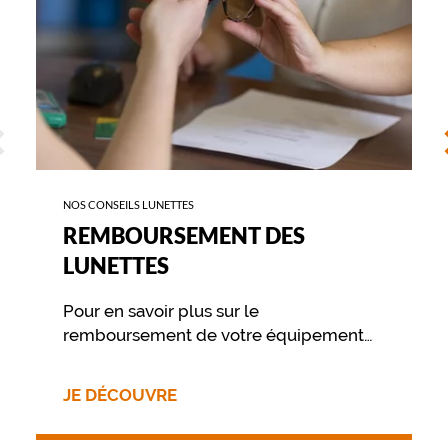
t
a
l
.
F
i
n
ÉCÉDENT
S
e
s
e
t
NOS CONSEILS LUNETTES
l
REMBOURSEMENT DES
é
LUNETTES
g
è
r
Pour en savoir plus sur le
e
remboursement de votre équipement
s
nous vous invitons à contacter
,
directement votre mutuelle.
v
JE DÉCOUVRE
o
u
s