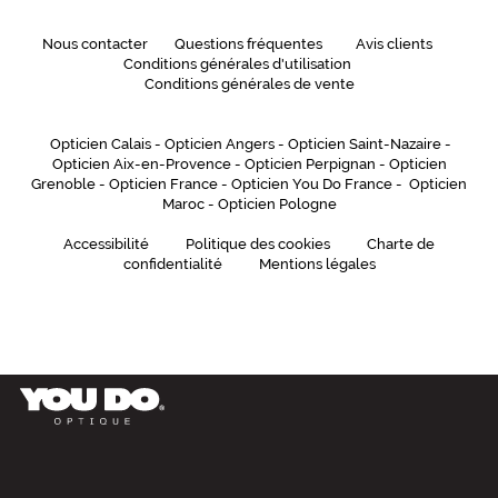
Nous contacter
Questions fréquentes
Avis clients
Conditions générales d'utilisation
Conditions générales de vente
Opticien Calais
-
Opticien Angers
-
Opticien Saint-Nazaire
-
Opticien Aix-en-Provence
-
Opticien Perpignan
-
Opticien
Grenoble
-
Opticien France
-
Opticien You Do France
-
Opticien
Maroc
-
Opticien Pologne
Accessibilité
Politique des cookies
Charte de
confidentialité
Mentions légales