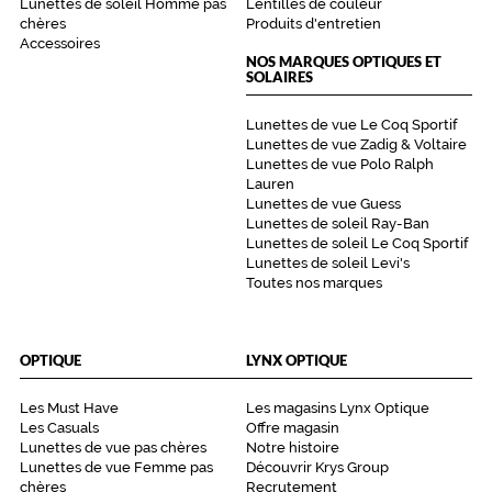
Lunettes de soleil Homme pas
Lentilles de couleur
Polarisant
chères
Produits d'entretien
Accessoires
Non
NOS MARQUES OPTIQUES ET
Type
SOLAIRES
de
verres
Lunettes de vue Le Coq Sportif
compatibles
Lunettes de vue Zadig & Voltaire
Lunettes de vue Polo Ralph
Progressifs
Lauren
Unifocaux
Lunettes de vue Guess
Lunettes de soleil Ray-Ban
Type
Lunettes de soleil Le Coq Sportif
de
Lunettes de soleil Levi's
montage
Toutes nos marques
Cerclé
Matière
OPTIQUE
LYNX OPTIQUE
Métal
Fournisseur
Les Must Have
Les magasins Lynx Optique
Les Casuals
Offre magasin
Safilo
Lunettes de vue pas chères
Notre histoire
France
Lunettes de vue Femme pas
Découvrir Krys Group
chères
Recrutement
Sarl