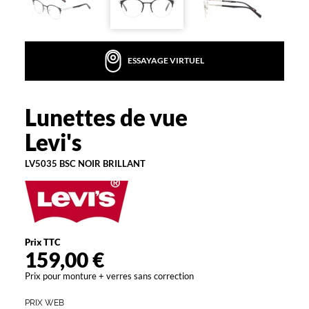
i
n
,
v
ESSAYAGE VIRTUEL
o
u
s
p
Lunettes de vue
Levi's
o
Levi's
u
v
LV5035 BSC NOIR BRILLANT
e
z
o
p
t
e
Prix TTC
r
159,00 €
p
o
Prix pour monture + verres sans correction
u
r
PRIX WEB