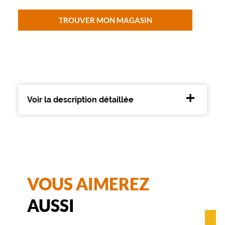
c
e
TROUVER MON MAGASIN
s
l
u
n
e
t
t
e
Voir la description détaillée
s
d
e
s
s
i
n
é
VOUS AIMEREZ
e
s
AUSSI
p
a