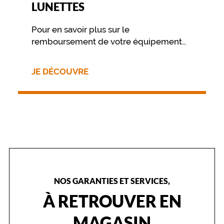
LUNETTES
r
r
é
Pour en savoir plus sur le
e
remboursement de votre équipement
e
nous vous invitons à contacter
t
directement votre mutuelle.
s
JE DÉCOUVRE
t
y
l
é
e
,
l
a
m
o
n
NOS GARANTIES ET SERVICES,
t
À RETROUVER EN
u
r
MAGASIN
e