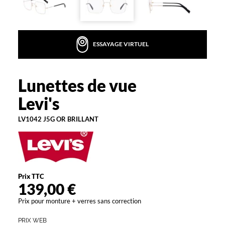
l
l
é
n
ESSAYAGE VIRTUEL
a
t
u
r
Lunettes de vue
Levi's
e
Levi's
l
l
LV1042 J5G OR BRILLANT
e
m
e
n
t
a
Prix TTC
v
139,00 €
e
c
Prix pour monture + verres sans correction
L
e
PRIX WEB