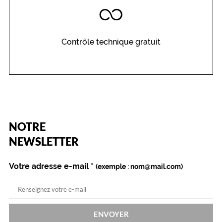
n
t
e
d
Contrôle technique gratuit
o
r
é
e
s
a
u
r
(Ce
NOTRE
a
champ
est
v
Name
NEWSLETTER
obligatoire)
o
u
Votre adresse e-mail
*
(exemple : nom@mail.com)
s
s
é
d
u
ENVOYER
i