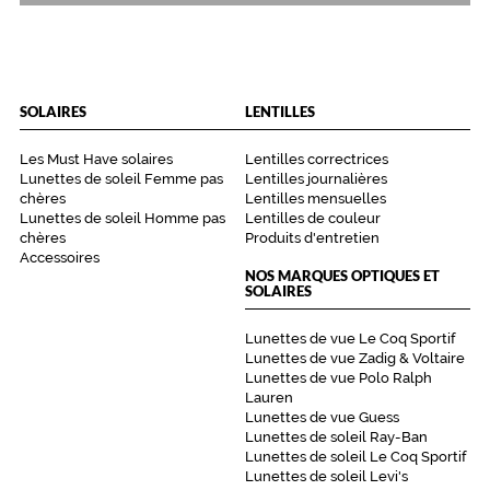
r
e
.
L
a
SOLAIRES
LENTILLES
d
é
Les Must Have solaires
Lentilles correctrices
l
Lunettes de soleil Femme pas
Lentilles journalières
i
chères
Lentilles mensuelles
c
Lunettes de soleil Homme pas
Lentilles de couleur
a
chères
Produits d'entretien
t
Accessoires
e
NOS MARQUES OPTIQUES ET
SOLAIRES
s
s
e
Lunettes de vue Le Coq Sportif
Lunettes de vue Zadig & Voltaire
d
Lunettes de vue Polo Ralph
e
Lauren
s
Lunettes de vue Guess
d
Lunettes de soleil Ray-Ban
é
Lunettes de soleil Le Coq Sportif
t
Lunettes de soleil Levi's