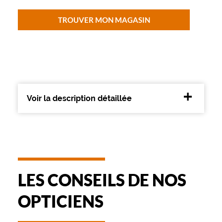
v
i
TROUVER MON MAGASIN
'
s
e
n
a
d
o
p
Voir la description détaillée
t
a
n
t
c
e
t
t
LES CONSEILS DE NOS
e
p
OPTICIENS
a
i