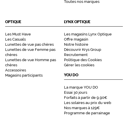
a
Toutes nos marques
i
l
s
OPTIQUE
LYNX OPTIQUE
d
e
Les Must Have
Les magasins Lynx Optique
c
Les Casuals
Offre magasin
e
Lunettes de vue pas chères
Notre histoire
m
Lunettes de vue Femme pas
Découvrir Krys Group
o
chères
Recrutement
d
Lunettes de vue Homme pas
Politique des Cookies
è
chères
Gérer les cookies
l
Accessoires
e
YOU DO
Magasins participants
r
e
La marque YOU DO
s
Essai 30 jours
s
Forfaits à partir de 9,90€
Les solaires au prix du web
o
Nos marques à 129€
r
Programme de parrainage
t
à
t