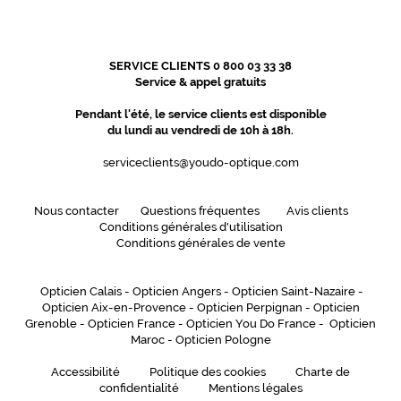
r
a
v
e
SERVICE CLIENTS 0 800 03 33 38
Service & appel gratuits
r
s
Pendant l'été, le service clients est disponible
s
du lundi au vendredi de 10h à 18h.
e
s
serviceclients@youdo-optique.com
b
r
a
Nous contacter
Questions fréquentes
Avis clients
n
Conditions générales d'utilisation
Conditions générales de vente
c
h
e
Opticien Calais
-
Opticien Angers
-
Opticien Saint-Nazaire
-
s
Opticien Aix-en-Provence
-
Opticien Perpignan
-
Opticien
a
Grenoble
-
Opticien France
-
Opticien You Do France
-
Opticien
u
Maroc
-
Opticien Pologne
s
s
Accessibilité
Politique des cookies
Charte de
i
confidentialité
Mentions légales