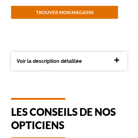
Unifocaux
Type
TROUVER MON MAGASIN
de
montage
Cerclé
Matière
Plastique
Voir la description détaillée
Fournisseur
Safilo
France
Sarl
Marque
Levi's
LES CONSEILS DE NOS
OPTICIENS