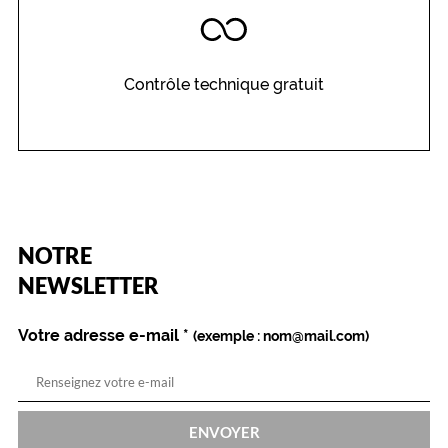
Contrôle technique gratuit
(Ce
NOTRE
champ
est
Name
NEWSLETTER
obligatoire)
Votre adresse e-mail
*
(exemple : nom@mail.com)
ENVOYER