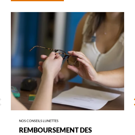
-
REMBOURSEMENT
DES
LUNETTES
ÉCÉDENT
S
NOS CONSEILS LUNETTES
REMBOURSEMENT DES