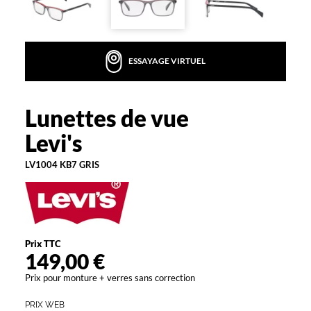
Homme
Forme
de
la
monture
ESSAYAGE VIRTUEL
Rectangle
Couleur
Lunettes de vue
Levi's
de
la
Levi's
monture
LV1004 KB7 GRIS
Kb7
Gris
Polarisant
Non
Type
Prix TTC
de
149,00 €
verres
Prix pour monture + verres sans correction
compatibles
PRIX WEB
Progressifs