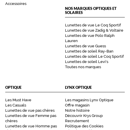
Accessoires
u
NOS MARQUES OPTIQUES ET
n
SOLAIRES
e
s
Lunettes de vue Le Coq Sportif
e
Lunettes de vue Zadig & Voltaire
n
Lunettes de vue Polo Ralph
s
Lauren
a
Lunettes de vue Guess
t
Lunettes de soleil Ray-Ban
i
Lunettes de soleil Le Coq Sportif
Lunettes de soleil Levi's
o
Toutes nos marques
n
i
n
é
OPTIQUE
LYNX OPTIQUE
g
a
Les Must Have
Les magasins Lynx Optique
l
Les Casuals
Offre magasin
a
Lunettes de vue pas chères
Notre histoire
b
Lunettes de vue Femme pas
Découvrir Krys Group
l
chères
Recrutement
e
Lunettes de vue Homme pas
Politique des Cookies