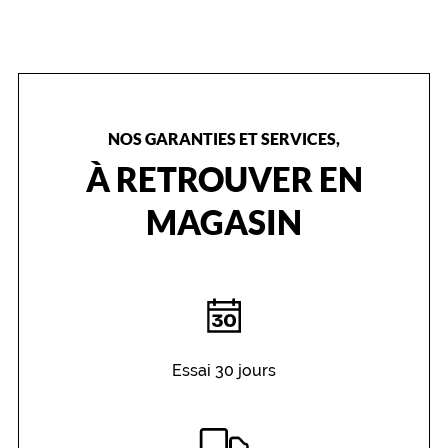
b
r
i
q
u
é
NOS GARANTIES ET SERVICES,
e
s
À RETROUVER EN
e
n
MAGASIN
a
c
é
t
a
t
e
d
Essai 30 jours
e
h
a
u