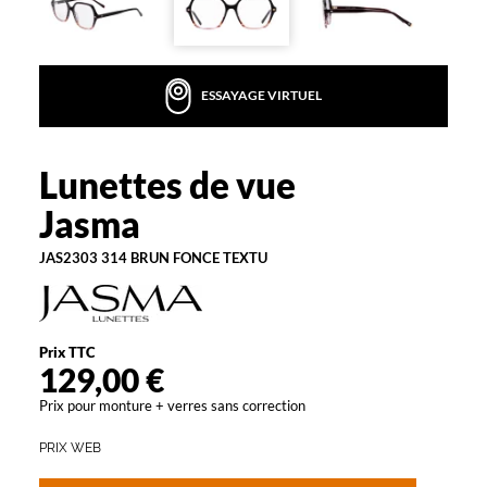
a
r
l
e
ESSAYAGE VIRTUEL
c
o
n
f
Lunettes de vue
Jasma
o
Jasma
r
t
JAS2303 314 BRUN FONCE TEXTU
a
b
s
o
l
Prix TTC
u
129,00 €
d
Prix pour monture + verres sans correction
e
s
PRIX WEB
l
u