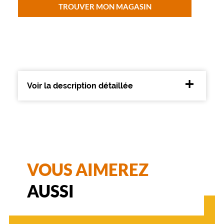
n
TROUVER MON MAGASIN
e
t
t
e
s
J
a
Voir la description détaillée
s
m
a
.
L
e
u
r
VOUS AIMEREZ
m
o
n
AUSSI
t
u
r