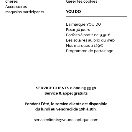
chères
Gérer les cookies
d
Accessoires
e
YOU DO
Magasins participants
l
é
La marque YOU DO
g
Essai 30 jours
è
Forfaits à partir de 9,90€
r
Les solaires au prix du web
e
Nos marques à 129€
t
Programme de parrainage
é
e
t
d
e
d
SERVICE CLIENTS 0 800 03 33 38
o
Service & appel gratuits
u
c
Pendant l'été, le service clients est disponible
e
du lundi au vendredi de 10h à 18h.
u
r
serviceclients@youdo-optique.com
.