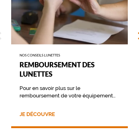
h
e
d
e
c
ÉCÉDENT
S
a
l
m
e
NOS CONSEILS LUNETTES
à
REMBOURSEMENT DES
v
o
LUNETTES
t
r
Pour en savoir plus sur le
e
s
remboursement de votre équipement
t
nous vous invitons à contacter
y
directement votre mutuelle.
l
JE DÉCOUVRE
e
.
F
a