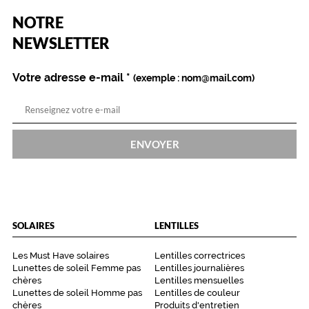
p
t
(Ce
NOTRE
champ
i
est
Name
NEWSLETTER
q
obligatoire)
u
e
Votre adresse e-mail
*
(exemple : nom@mail.com)
s
p
o
u
r
ENVOYER
f
e
m
m
e
o
SOLAIRES
LENTILLES
f
f
Les Must Have solaires
Lentilles correctrices
r
Lunettes de soleil Femme pas
Lentilles journalières
e
chères
Lentilles mensuelles
n
Lunettes de soleil Homme pas
Lentilles de couleur
t
chères
Produits d'entretien