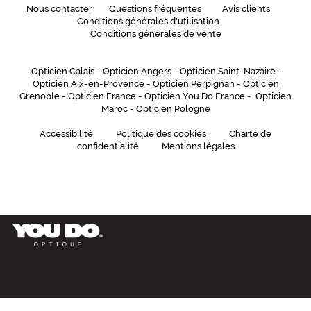
Dimensions
Nous contacter
Questions fréquentes
Avis clients
de
Conditions générales d'utilisation
la
Conditions générales de vente
monture
Opticien Calais
-
Opticien Angers
-
Opticien Saint-Nazaire
-
Opticien Aix-en-Provence
-
Opticien Perpignan
-
Opticien
Grenoble
-
Opticien France
-
Opticien You Do France
-
Opticien
0 mm
1 mm
Maroc
-
Opticien Pologne
Accessibilité
Politique des cookies
Charte de
confidentialité
Mentions légales
 mm
 mm
Détails
techniques
Genre
Femme
Forme
de