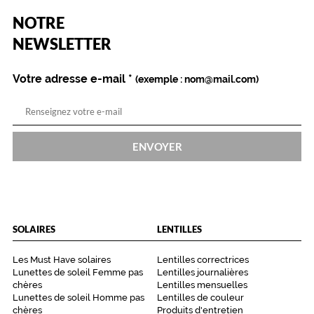
(Ce
NOTRE
 mm
 mm
champ
est
Name
NEWSLETTER
obligatoire)
Détails
techniques
Votre adresse e-mail
*
(exemple : nom@mail.com)
Genre
Femme
Forme
ENVOYER
de
la
monture
Carré
Couleur
SOLAIRES
LENTILLES
de
la
Les Must Have solaires
Lentilles correctrices
monture
Lunettes de soleil Femme pas
Lentilles journalières
chères
Lentilles mensuelles
814
Lunettes de soleil Homme pas
Lentilles de couleur
Rose
chères
Produits d'entretien