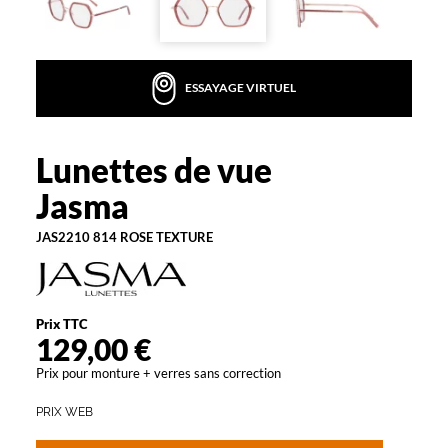
e
s
J
a
ESSAYAGE VIRTUEL
s
m
a
d
Lunettes de vue
Jasma
e
Jasma
f
o
JAS2210 814 ROSE TEXTURE
r
m
e
c
a
Prix TTC
r
129,00 €
r
Prix pour monture + verres sans correction
é
e
PRIX WEB
e
t