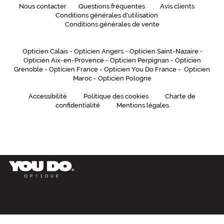
Nous contacter
Questions fréquentes
Avis clients
Conditions générales d'utilisation
Conditions générales de vente
Opticien Calais
-
Opticien Angers
-
Opticien Saint-Nazaire
-
Opticien Aix-en-Provence
-
Opticien Perpignan
-
Opticien
Grenoble
-
Opticien France
-
Opticien You Do France
-
Opticien
Maroc
-
Opticien Pologne
Accessibilité
Politique des cookies
Charte de
confidentialité
Mentions légales