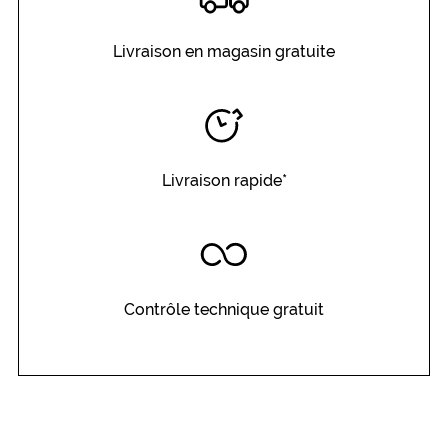
s
i
o
Livraison en magasin gratuite
n
c
l
a
i
r
Livraison rapide*
e
.
Dimensions
de
la
monture
Contrôle technique gratuit
5 mm
0 mm