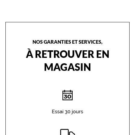
n
c
o
n
f
o
NOS GARANTIES ET SERVICES,
r
t
À RETROUVER EN
o
p
MAGASIN
t
i
m
a
l
e
t
u
Essai 30 jours
n
e
v
i