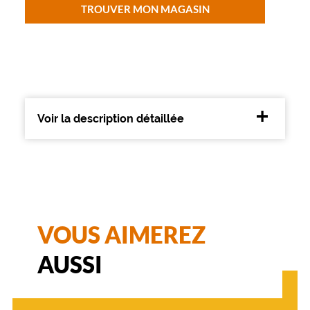
d
TROUVER MON MAGASIN
e
c
o
u
l
e
u
Voir la description détaillée
r
r
o
s
e
s
o
n
VOUS AIMEREZ
t
u
n
AUSSI
a
j
o