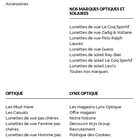
Texture
Accessoires
Polarisant
NOS MARQUES OPTIQUES ET
SOLAIRES
Non
Type
Lunettes de vue Le Coq Sportif
Lunettes de vue Zadig & Voltaire
de
Lunettes de vue Polo Ralph
verres
Lauren
compatibles
Lunettes de vue Guess
Lunettes de soleil Ray-Ban
Progressifs
Lunettes de soleil Le Coq Sportif
Unifocaux
Lunettes de soleil Levi's
Type
Toutes nos marques
de
montage
OPTIQUE
LYNX OPTIQUE
Cerclé
Matière
Les Must Have
Les magasins Lynx Optique
Les Casuals
Offre magasin
Métal
Lunettes de vue pas chères
Notre histoire
Fournisseur
Lunettes de vue Femme pas
Découvrir Krys Group
chères
Recrutement
Codir
Lunettes de vue Homme pas
Politique des Cookies
Marque