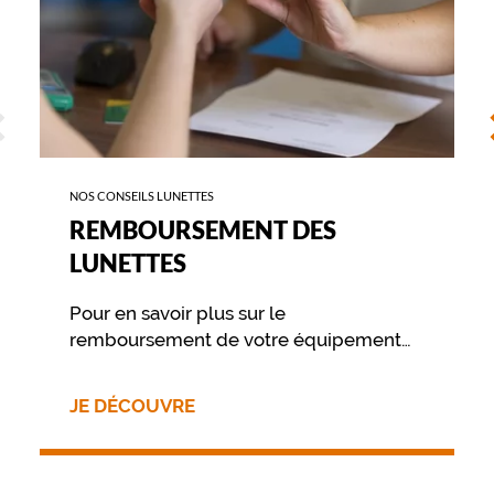
é
s
o
n
t
ÉCÉDENT
S
c
o
n
ç
NOS CONSEILS LUNETTES
u
REMBOURSEMENT DES
e
s
LUNETTES
p
o
Pour en savoir plus sur le
u
r
remboursement de votre équipement
o
nous vous invitons à contacter
f
directement votre mutuelle.
f
JE DÉCOUVRE
r
i
r
u