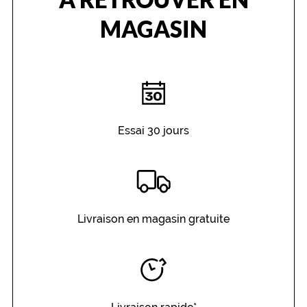
n
t
MAGASIN
:
d
e
s
b
r
a
n
Essai 30 jours
c
h
e
s
f
r
Livraison en magasin gratuite
a
m
b
o
i
s
e