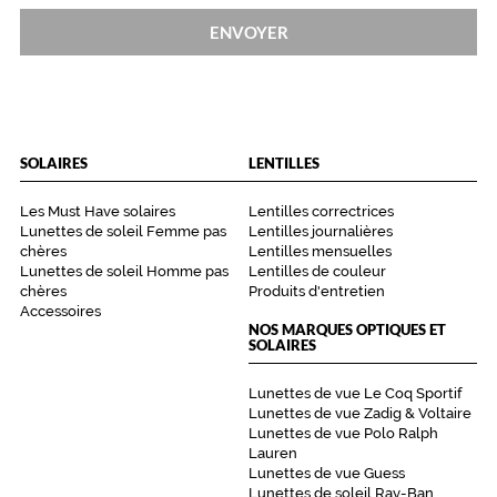
h
ENVOYER
a
r
n
i
è
r
SOLAIRES
LENTILLES
e
s
e
Les Must Have solaires
Lentilles correctrices
Lunettes de soleil Femme pas
Lentilles journalières
t
chères
Lentilles mensuelles
s
Lunettes de soleil Homme pas
Lentilles de couleur
u
chères
Produits d'entretien
r
Accessoires
t
NOS MARQUES OPTIQUES ET
o
SOLAIRES
u
t
Lunettes de vue Le Coq Sportif
c
Lunettes de vue Zadig & Voltaire
e
Lunettes de vue Polo Ralph
Lauren
t
Lunettes de vue Guess
t
Lunettes de soleil Ray-Ban