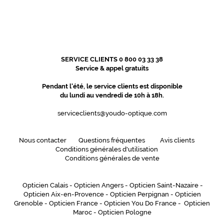
g
e
s
u
r
l
SERVICE CLIENTS 0 800 03 33 38
e
Service & appel gratuits
s
Pendant l'été, le service clients est disponible
c
du lundi au vendredi de 10h à 18h.
e
r
serviceclients@youdo-optique.com
c
l
e
Nous contacter
Questions fréquentes
Avis clients
s
Conditions générales d'utilisation
s
Conditions générales de vente
o
n
Opticien Calais
-
Opticien Angers
-
Opticien Saint-Nazaire
-
t
Opticien Aix-en-Provence
-
Opticien Perpignan
-
Opticien
j
Grenoble
-
Opticien France
-
Opticien You Do France
-
Opticien
u
Maroc
-
Opticien Pologne
s