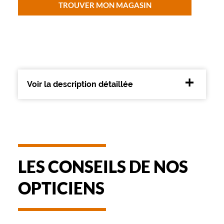
TROUVER MON MAGASIN
m
e
a
u
x
f
e
m
Voir la description détaillée
m
e
s
.
C
e
m
o
LES CONSEILS DE NOS
d
è
OPTICIENS
l
e
n
e