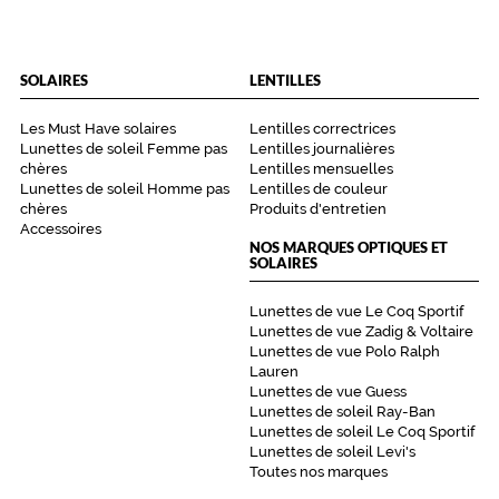
?
o
r
i
SOLAIRES
LENTILLES
g
i
Les Must Have solaires
Lentilles correctrices
n
Lunettes de soleil Femme pas
Lentilles journalières
a
chères
Lentilles mensuelles
l
Lunettes de soleil Homme pas
Lentilles de couleur
chères
Produits d'entretien
i
Accessoires
t
NOS MARQUES OPTIQUES ET
é
SOLAIRES
e
n
Lunettes de vue Le Coq Sportif
t
Lunettes de vue Zadig & Voltaire
o
Lunettes de vue Polo Ralph
u
Lauren
t
Lunettes de vue Guess
e
Lunettes de soleil Ray-Ban
Lunettes de soleil Le Coq Sportif
s
Lunettes de soleil Levi's
o
Toutes nos marques
b