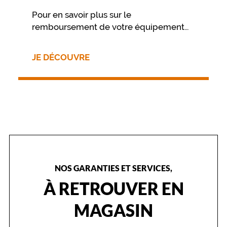
t
Pour en savoir plus sur le
e
remboursement de votre équipement
s
d
nous vous invitons à contacter
e
directement votre mutuelle.
JE DÉCOUVRE
s
t
y
l
e
s
,
i
l
e
s
NOS GARANTIES ET SERVICES,
t
à
À RETROUVER EN
l
a
MAGASIN
f
o