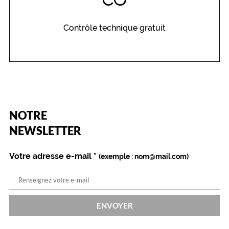
e
t
Contrôle technique gratuit
d
?
a
p
p
o
r
t
(Ce
e
NOTRE
champ
r
est
Name
NEWSLETTER
u
obligatoire)
n
e
Votre adresse e-mail
*
(exemple : nom@mail.com)
t
o
u
c
h
ENVOYER
e
d