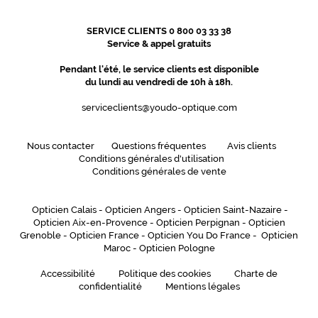
e
t
SERVICE CLIENTS 0 800 03 33 38
b
Service & appel gratuits
e
i
Pendant l'été, le service clients est disponible
g
du lundi au vendredi de 10h à 18h.
e
serviceclients@youdo-optique.com
c
r
i
Nous contacter
Questions fréquentes
Avis clients
s
Conditions générales d'utilisation
t
Conditions générales de vente
a
l
.
Opticien Calais
-
Opticien Angers
-
Opticien Saint-Nazaire
-
L
Opticien Aix-en-Provence
-
Opticien Perpignan
-
Opticien
Grenoble
-
Opticien France
-
Opticien You Do France
-
Opticien
e
Maroc
-
Opticien Pologne
s
b
Accessibilité
Politique des cookies
Charte de
r
confidentialité
Mentions légales
a
n