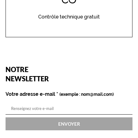
Contrôle technique gratuit
(Ce
NOTRE
champ
est
Name
NEWSLETTER
obligatoire)
Votre adresse e-mail
*
(exemple : nom@mail.com)
ENVOYER