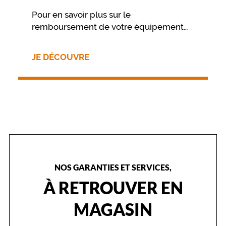
Femme
Pour en savoir plus sur le
Forme
remboursement de votre équipement
de
nous vous invitons à contacter
la
directement votre mutuelle.
monture
JE DÉCOUVRE
Papillonnante
Couleur
de
la
monture
324
Ecaille
Clair
Polarisant
NOS GARANTIES ET SERVICES,
À RETROUVER EN
Non
Type
MAGASIN
de
montage