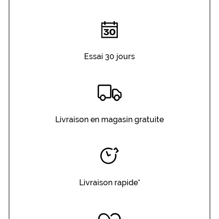
Cerclé
Matière
Plastique
Fournisseur
Essai 30 jours
Codir
Marque
ePROTECT
Livraison en magasin gratuite
Livraison rapide*