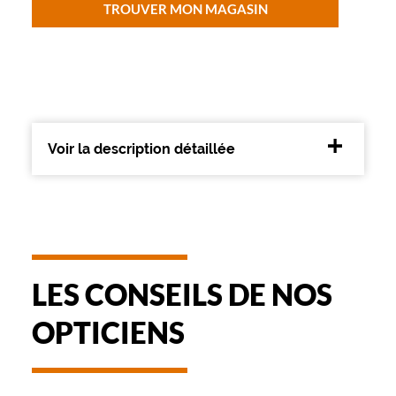
TROUVER MON MAGASIN
E
-
P
r
o
t
e
c
Voir la description détaillée
t
e
s
t
f
a
i
t
LES CONSEILS DE NOS
e
p
OPTICIENS
o
u
r
v