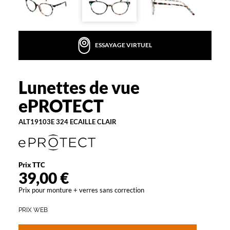
d
u
f
o
ESSAYAGE VIRTUEL
l
k
l
o
Lunettes de vue
ePROTECT
r
ePROTECT
e
c
ALT19103E 324 ECAILLE CLAIR
e
t
t
e
m
Prix TTC
39,00 €
o
n
Prix pour monture + verres sans correction
t
u
PRIX WEB
r
e