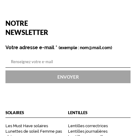
v
e
r
r
(Ce
NOTRE
e
champ
est
Name
NEWSLETTER
s
obligatoire)
s
e
Votre adresse e-mail
*
(exemple : nom@mail.com)
m
i
-
c
e
ENVOYER
r
c
l
é
s
p
SOLAIRES
LENTILLES
e
r
Les Must Have solaires
Lentilles correctrices
m
Lunettes de soleil Femme pas
Lentilles journalières
e