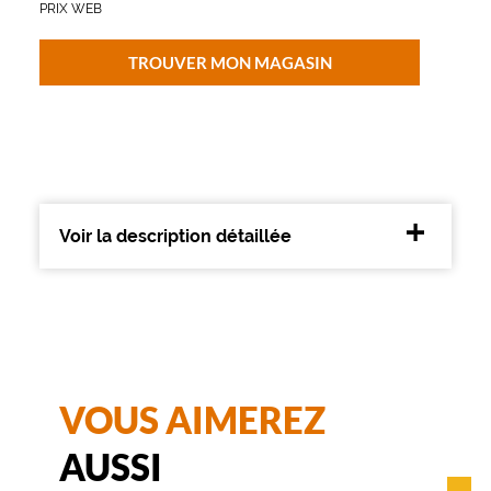
PRIX WEB
e
r
r
TROUVER MON MAGASIN
e
s
s
e
m
i
-
c
Voir la description détaillée
e
r
c
l
é
s
.
L
VOUS AIMEREZ
a
p
AUSSI
a