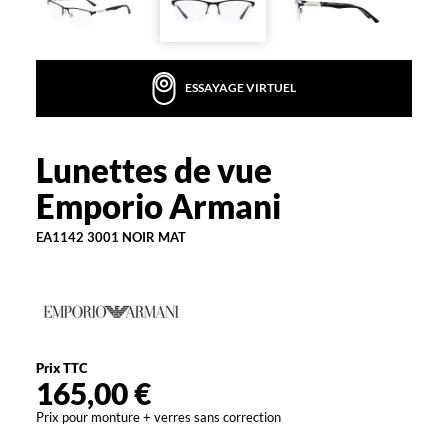
u
n
e
p
ESSAYAGE VIRTUEL
a
i
r
e
Lunettes de vue
Emporio
d
Armani
Emporio Armani
e
l
EA1142 3001 NOIR MAT
u
n
e
t
t
e
s
Prix TTC
a
165,00 €
u
Prix pour monture + verres sans correction
x
v