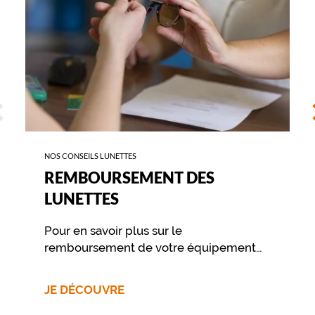
c
t
è
r
e
à
v
ÉCÉDENT
S
o
t
r
e
NOS CONSEILS LUNETTES
r
e
REMBOURSEMENT DES
g
LUNETTES
a
r
d
Pour en savoir plus sur le
,
remboursement de votre équipement
t
nous vous invitons à contacter
o
directement votre mutuelle.
u
JE DÉCOUVRE
t
e