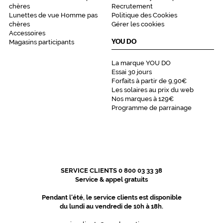
s
chères
Recrutement
e
Lunettes de vue Homme pas
Politique des Cookies
r
chères
Gérer les cookies
v
Accessoires
YOU DO
Magasins participants
e
r
s
La marque YOU DO
Essai 30 jours
o
Forfaits à partir de 9,90€
n
Les solaires au prix du web
i
Nos marques à 129€
n
Programme de parrainage
t
é
g
r
i
t
SERVICE CLIENTS 0 800 03 33 38
é
Service & appel gratuits
e
t
Pendant l'été, le service clients est disponible
s
du lundi au vendredi de 10h à 18h.
a
p