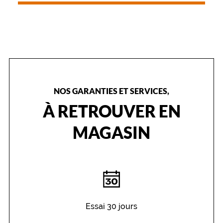
n
l
a
i
s
s
a
n
t
NOS GARANTIES ET SERVICES,
v
À RETROUVER EN
o
t
MAGASIN
r
e
v
i
s
a
g
e
Essai 30 jours
s
'