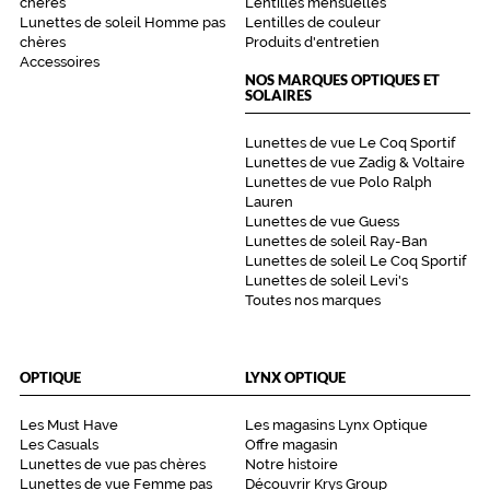
chères
Lentilles mensuelles
t
Lunettes de soleil Homme pas
Lentilles de couleur
t
chères
Produits d'entretien
e
Accessoires
NOS MARQUES OPTIQUES ET
n
SOLAIRES
t
à
Lunettes de vue Le Coq Sportif
v
Lunettes de vue Zadig & Voltaire
o
Lunettes de vue Polo Ralph
t
Lauren
r
Lunettes de vue Guess
e
Lunettes de soleil Ray-Ban
v
Lunettes de soleil Le Coq Sportif
i
Lunettes de soleil Levi's
s
Toutes nos marques
a
g
e
OPTIQUE
LYNX OPTIQUE
d
e
Les Must Have
Les magasins Lynx Optique
c
Les Casuals
Offre magasin
o
Lunettes de vue pas chères
Notre histoire
n
Lunettes de vue Femme pas
Découvrir Krys Group