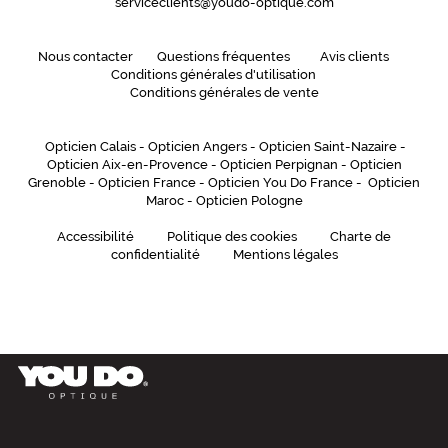
serviceclients@youdo-optique.com
e
r
Nous contacter
Questions fréquentes
Avis clients
s
Conditions générales d'utilisation
o
Conditions générales de vente
n
n
a
Opticien Calais
-
Opticien Angers
-
Opticien Saint-Nazaire
-
l
Opticien Aix-en-Provence
-
Opticien Perpignan
-
Opticien
i
Grenoble
-
Opticien France
-
Opticien You Do France
-
Opticien
t
Maroc
-
Opticien Pologne
é
Accessibilité
Politique des cookies
Charte de
!
confidentialité
Mentions légales
Dimensions
de
la
monture
5 mm
 mm