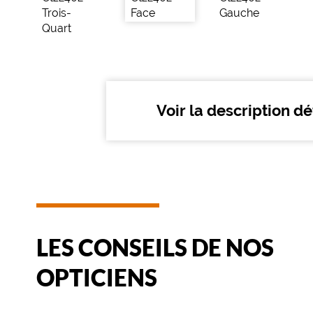
de
montage
Cerclé
Matière
Métal
Voir la description dé
Fournisseur
Codir
Marque
Citizen
LES CONSEILS DE NOS
OPTICIENS