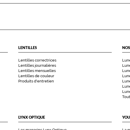
LENTILLES
NOS
Lentilles correctrices
Lune
Lentilles journalières
Lune
Lentilles mensuelles
Lune
Lentilles de couleur
Lun
Produits d'entretien
Lune
Lune
Lune
Tou
LYNX OPTIQUE
YOU
Les magasins Lynx Optique
La 