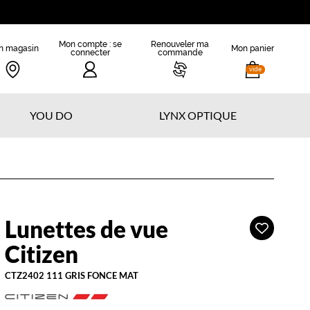
Mon compte : se
Renouveler ma
n magasin
Mon panier
connecter
commande
vide
YOU DO
LYNX OPTIQUE
Lunettes de vue
Ajouter
itizen
à
Citizen
ma
liste
CTZ2402 111 GRIS FONCE MAT
d’envies