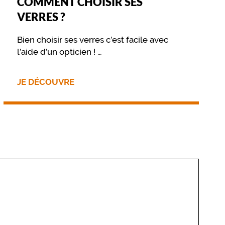
COMMENT CHOISIR SES
VERRES ?
Bien choisir ses verres c’est facile avec
l’aide d’un opticien !
Retrouvez sur cette page les différentes
options disponibles pour vos verres
JE DÉCOUVRE
optiques ou solaires.