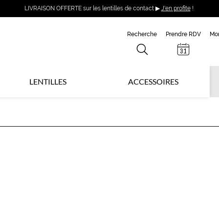
LIVRAISON OFFERTE sur les lentilles de contact ▶
J'en profite
!
Recherche
Prendre RDV
Mo
LENTILLES
ACCESSOIRES
C