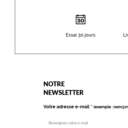
Essai 30 jours
Li
(Ce
NOTRE
champ
est
Name
NEWSLETTER
obligatoire)
Votre adresse e-mail
*
(exemple : nom@m