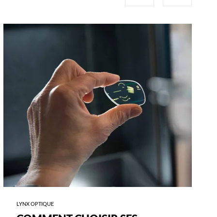
-
COMMENT
CHOISIR
SES
VERRES
?
LYNX OPTIQUE