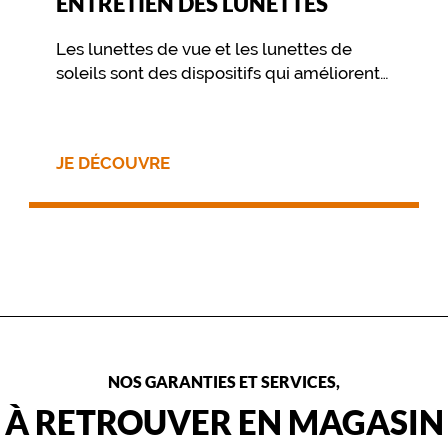
ENTRETIEN DES LUNETTES
Les lunettes de vue et les lunettes de
soleils sont des dispositifs qui améliorent
votre vue et vous procurent un confort
visuel. Pour préserver ce confort dans le
temps, il est essentiel de prendre soin de
JE DÉCOUVRE
ses lunettes au travers de quelques
gestes simples, et d’un nettoyage
approprié.
NOS GARANTIES ET SERVICES,
À RETROUVER EN MAGASIN