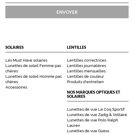
r
i
ENVOYER
t
a
b
l
e
o
SOLAIRES
LENTILLES
r
i
Les Must Have solaires
Lentilles correctrices
g
Lunettes de soleil Femme pas
Lentilles journalières
i
chères
Lentilles mensuelles
n
Lunettes de soleil Homme pas
Lentilles de couleur
a
chères
Produits d'entretien
l
Accessoires
NOS MARQUES OPTIQUES ET
i
SOLAIRES
t
é
Lunettes de vue Le Coq Sportif
.
Lunettes de vue Zadig & Voltaire
P
Lunettes de vue Polo Ralph
o
Lauren
u
Lunettes de vue Guess