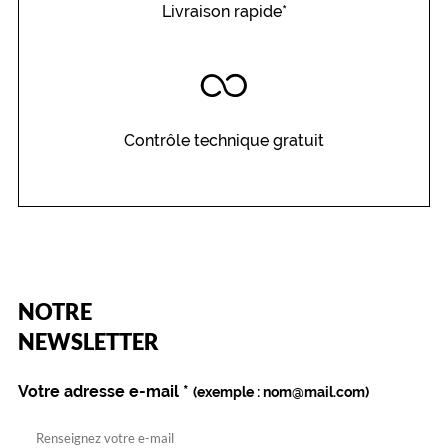
Livraison rapide*
n
s
e
m
b
l
e
Contrôle technique gratuit
e
t
a
j
o
u
t
e
(Ce
NOTRE
n
champ
est
Name
NEWSLETTER
t
obligatoire)
u
n
Votre adresse e-mail
*
(exemple : nom@mail.com)
e
v
é