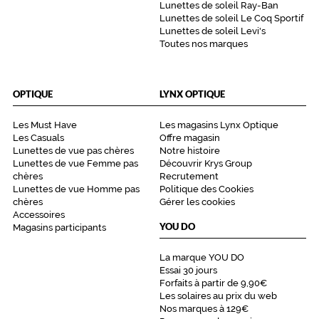
r
Lunettes de soleil Ray-Ban
t
Lunettes de soleil Le Coq Sportif
o
Lunettes de soleil Levi's
u
Toutes nos marques
t
e
s
OPTIQUE
LYNX OPTIQUE
c
e
Les Must Have
Les magasins Lynx Optique
l
Les Casuals
Offre magasin
l
Lunettes de vue pas chères
Notre histoire
e
Lunettes de vue Femme pas
Découvrir Krys Group
s
chères
Recrutement
q
Lunettes de vue Homme pas
Politique des Cookies
u
chères
Gérer les cookies
i
Accessoires
YOU DO
Magasins participants
v
e
u
La marque YOU DO
Essai 30 jours
l
Forfaits à partir de 9,90€
e
Les solaires au prix du web
n
Nos marques à 129€
t