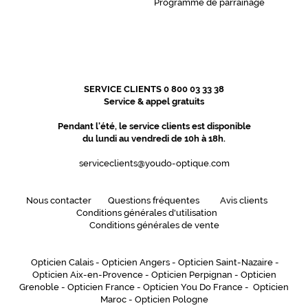
Programme de parrainage
a
v
o
i
r
d
SERVICE CLIENTS 0 800 03 33 38
u
Service & appel gratuits
s
t
Pendant l'été, le service clients est disponible
y
du lundi au vendredi de 10h à 18h.
l
e
serviceclients@youdo-optique.com
!
Dimensions
Nous contacter
Questions fréquentes
Avis clients
de
Conditions générales d'utilisation
la
Conditions générales de vente
monture
Opticien Calais
-
Opticien Angers
-
Opticien Saint-Nazaire
-
Opticien Aix-en-Provence
-
Opticien Perpignan
-
Opticien
Grenoble
-
Opticien France
-
Opticien You Do France
-
Opticien
5 mm
 mm
Maroc
-
Opticien Pologne