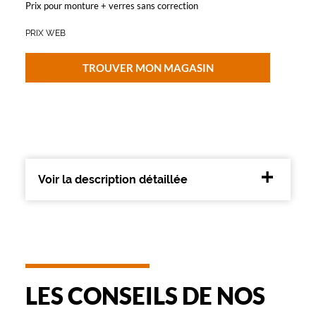
Prix pour monture + verres sans correction
e
r
PRIX WEB
c
l
a
TROUVER MON MAGASIN
g
e
t
r
è
s
f
i
Voir la description détaillée
n
d
'
u
n
e
b
LES CONSEILS DE NOS
e
l