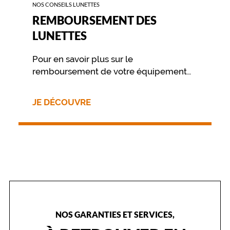
NOS CONSEILS LUNETTES
t
r
REMBOURSEMENT DES
e
LUNETTES
v
i
Pour en savoir plus sur le
s
a
remboursement de votre équipement
g
nous vous invitons à contacter
e
directement votre mutuelle.
e
JE DÉCOUVRE
n
v
a
l
e
u
r
.
L
e
s
NOS GARANTIES ET SERVICES,
m