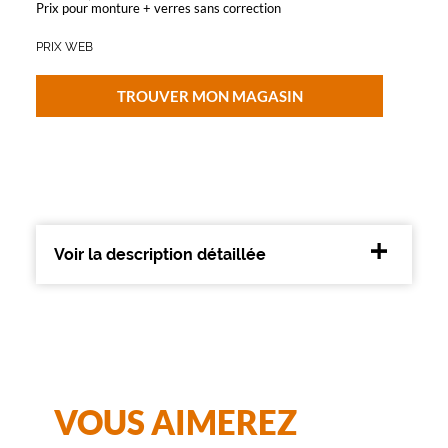
Prix pour monture + verres sans correction
B
a
PRIX WEB
ï
a
o
TROUVER MON MAGASIN
u
v
r
e
l
e
r
e
Voir la description détaillée
g
a
r
d
a
v
e
c
VOUS AIMEREZ
é