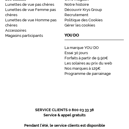
n
Lunettes de vue pas chères
Notre histoire
.
Lunettes de vue Femme pas
Découvrir Krys Group
chères
Recrutement
Dimensions
Lunettes de vue Homme pas
Politique des Cookies
de
chères
Gérer les cookies
la
Accessoires
monture
YOU DO
Magasins participants
La marque YOU DO
Essai 30 jours
2 mm
5 mm
Forfaits à partir de 9,90€
Les solaires au prix du web
Nos marques à 129€
Programme de parrainage
 mm
 mm
Détails
techniques
SERVICE CLIENTS 0 800 03 33 38
Genre
Service & appel gratuits
Pendant l'été, le service clients est disponible
Femme