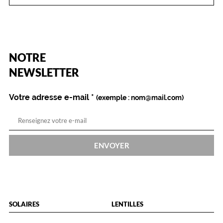
e
d
e
b
l
a
(Ce
NOTRE
n
champ
est
Name
NEWSLETTER
c
obligatoire)
s
u
Votre adresse e-mail
*
(exemple : nom@mail.com)
r
l
e
s
b
ENVOYER
r
a
n
c
h
e
SOLAIRES
LENTILLES
s
.