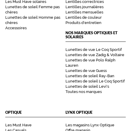
Les Must Have solaires
Lentilles correctrices
E
Lunettes de soleil Femme pas
Lentilles journalières
x
chères
Lentilles mensuelles
i
Lunettes de soleil Homme pas
Lentilles de couleur
s
chères
Produits d'entretien
t
Accessoires
NOS MARQUES OPTIQUES ET
e
SOLAIRES
é
g
Lunettes de vue Le Coq Sportif
a
Lunettes de vue Zadig & Voltaire
l
Lunettes de vue Polo Ralph
e
Lauren
m
Lunettes de vue Guess
e
Lunettes de soleil Ray-Ban
n
Lunettes de soleil Le Coq Sportif
t
Lunettes de soleil Levi's
e
Toutes nos marques
n
m
a
OPTIQUE
LYNX OPTIQUE
r
r
Les Must Have
Les magasins Lynx Optique
o
Les Casuals
Offre magasin