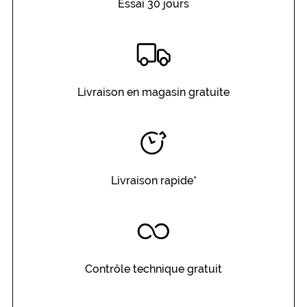
Essai 30 jours
l
i
t
é
a
p
p
Livraison en magasin gratuite
o
r
t
é
e
p
Livraison rapide*
a
r
l
a
t
o
u
Contrôle technique gratuit
c
h