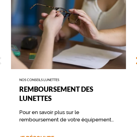
q
u
e
t
t
e
s
s
a
ÉCÉDENT
S
u
r
o
n
NOS CONSEILS LUNETTES
t
a
REMBOURSEMENT DES
p
LUNETTES
p
r
Pour en savoir plus sur le
é
c
remboursement de votre équipement
i
nous vous invitons à contacter
e
directement votre mutuelle.
r