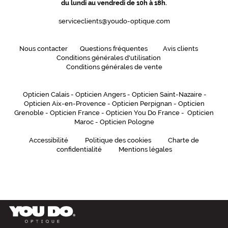
du lundi au vendredi de 10h à 18h.
Forme
de
serviceclients@youdo-optique.com
la
monture
Nous contacter
Questions fréquentes
Avis clients
Papillonnante
Conditions générales d'utilisation
Couleur
Conditions générales de vente
de
la
Opticien Calais
-
Opticien Angers
-
Opticien Saint-Nazaire
-
monture
Opticien Aix-en-Provence
-
Opticien Perpignan
-
Opticien
Grenoble
-
Opticien France
-
Opticien You Do France
-
Opticien
755
Maroc
-
Opticien Pologne
Bordeaux
Fonce
Accessibilité
Politique des cookies
Charte de
Polarisant
confidentialité
Mentions légales
Non
Type
de
verres
compatibles