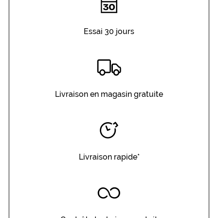
Essai 30 jours
 mm
 mm
Détails
techniques
Genre
Livraison en magasin gratuite
Homme
Forme
de
la
monture
Livraison rapide*
Rectangle
Couleur
de
la
monture