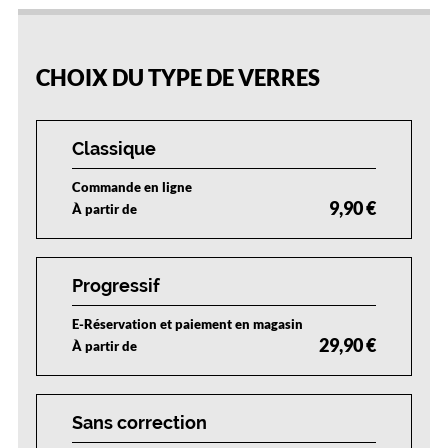
r
25
50
75
100
e
%
%
%
%
p
r
CHOIX DU TYPE DE VERRES
o
f
e
s
Classique
s
i
Commande en ligne
o
9,90 €
À partir de
n
n
e
l
Progressif
.
C
E-Réservation et paiement en magasin
'
29,90 €
À partir de
e
s
t
Sans correction
l
a