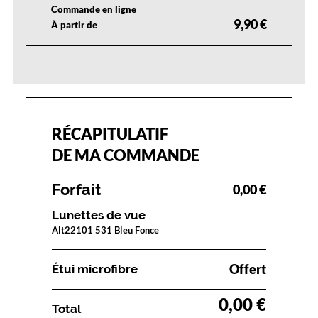
Commande en ligne
p
9,90 €
a
À partir de
i
r
e
i
d
é
a
RÉCAPITULATIF
l
DE MA COMMANDE
e
p
o
Forfait
0,00 €
u
r
Lunettes de vue
u
Alt22101 531 Bleu Fonce
n
u
s
Offert
Étui microfibre
a
g
0,00 €
Total
e