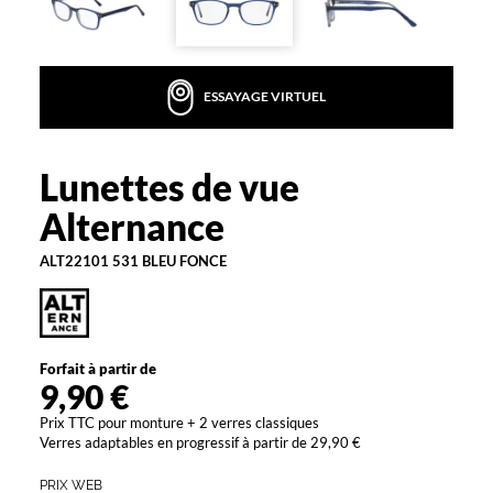
r
e
c
l
ESSAYAGE VIRTUEL
a
s
s
i
Lunettes de vue
Alternance
q
Alternance
u
e
ALT22101 531 BLEU FONCE
,
u
n
b
l
Forfait à partir de
e
9,90 €
u
m
Prix TTC pour monture + 2 verres classiques
a
Verres adaptables en progressif à partir de 29,90 €
r
i
PRIX WEB