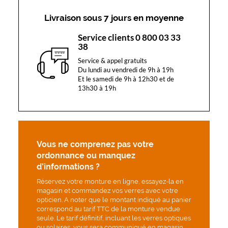
q
u
Livraison sous 7 jours en moyenne
o
t
Service clients 0 800 03 33
i
38
d
Service & appel gratuits
i
Du lundi au vendredi de 9h à 19h
e
Et le samedi de 9h à 12h30 et de
n
13h30 à 19h
n
e
.
L
e
Vous ne comprenez pas votre
u
ordonnance ou manquez
r
l
d’informations ?
é
Réservez votre monture en ligne, essayez-la en
g
magasin et commandez vos verres avec votre
è
opticien. A noter que le montant indiqué au panier
r
correspond au tarif TTC de la monture vendue
e
seule. Le tarif définitif, incluant les verres optiques
t
ou solaires, vous sera communiqué en magasin.